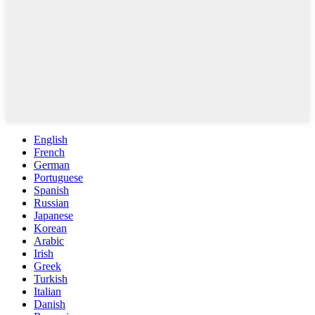
English
French
German
Portuguese
Spanish
Russian
Japanese
Korean
Arabic
Irish
Greek
Turkish
Italian
Danish