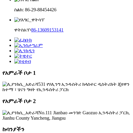
ስልክ: 86-29-88454426
ዋትስአፕ፡
86-13609153141
የአምራች ቦታ 1
531 የሃሊንግ ኢንዱስትሪ ክላስተር ዲስትሪክት ጂዩዋን
ከተማ ፣ ሄናን ግዛት የኢንዱስትሪ ፓርክ
የአምራች ቦታ 2
No.111 Jianbao መንገድ Gaozuo ኢንዱስትሪ ፓርክ,
Jianhu County Yancheng, Jiangsu
ኩባንያችን