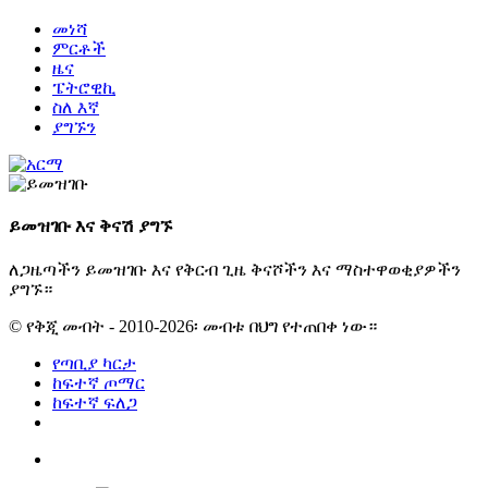
መነሻ
ምርቶች
ዜና
ፔትሮዊኪ
ስለ እኛ
ያግኙን
ይመዝገቡ እና ቅናሽ ያግኙ
ለጋዜጣችን ይመዝገቡ እና የቅርብ ጊዜ ቅናሾችን እና ማስተዋወቂያዎችን
ያግኙ።
© የቅጂ መብት - 2010-2026፡ መብቱ በህግ የተጠበቀ ነው።
የጣቢያ ካርታ
ከፍተኛ ጦማር
ከፍተኛ ፍለጋ