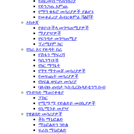
የጠርሙስ ማጠንከሪያ
የድንጋጤ አምጪ
የማግ ቁፋሮ መሳሪያዎች ያልሆኑ
የመቆፈሪያ ሕብረቁምፊ ቫልቮች
ኦክቶጂ
የቱቦ ቡችላ መገጣጠሚያዎች
ማያያዣዎች
የፍንዳታ መገጣጠሚያ
ፕሪሚየም ክር
የስራ እና የጽዳት ስራ
የሽፋን ማፍረሻ
ካሲንግ ቡሽ
የክር ማግኔት
የዓሣ ማጥመጃ መሳሪያዎች
የመፍጨት መሳሪያዎች
የክፍል ወፍጮ መሳሪያ
ባለብዙ ጠብታ ኳስ ሲርኩላይቲንግ ሱብ
የጉድጓድ ማጠናቀቂያ
ፓከር
የሚሟሟ የድልድይ መሰኪያዎች
የሲሚንቶ መያዣ
የዌልሄድ መሳሪያዎች
ቾክ ማኒፎልድ
ማኒፎልድን ገድል
ፍራክ ማኒፎልድ