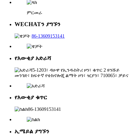
ምርመራ
WECHATን ያግኙን
86-13609153141
የእውቂያ አድራሻ
5-1203፣ ዳሁዋ የኢንዱስትሪ ዞን፣ ቁጥር 2 ዩንሹይ
መንገድ፣ ከፍተኛ የቴክኖሎጂ ልማት ዞን፣ ዢያን፣ 710065፣ ቻይና
የእውቂያ ቁጥር
86-13609153141
ኢሜይል ያግኙን