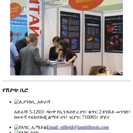
የሽያጭ ቢሮ
አድራሻ፡ 5-1203፣ ዳሁዋ የኢንዱስትሪ ዞን፣ ቁጥር 2 ዩንሹይ መንገድ፣
ከፍተኛ የቴክኖሎጂ ልማት ዞን፣ ዢያን፣ 710065፣ ቻይና
Email: oilfield@landrilltools.com