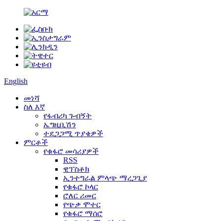
English
መነሻ
ስለ እኛ
የፋብሪካ ጉብኝት
ኤግዚቢሽን
ተደጋጋሚ ጥያቄዎች
ምርቶች
የቁፋሮ መሳሪያዎች
RSS
ዊፕስቶክ
ኢንተግራል ምላጭ ማረጋጊያ
የቁፋሮ ኮላር
ሮለር ሪመር
የጭቃ ሞተር
የቁፋሮ ማሰሮ