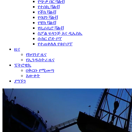
የጭቃ በር ቫልቭ
የተሰኪ ቫልቭ
የቾክ ቫልቭ
የሳህን ቫልቭ
የቼክ ቫልቭ
የቢራቢሮ ቫልቭ
ስፖል ፍላንጅ እና ዲኤስኤ
ሱከር ሮድ ቦፕ
የተጠቀለለ የቱቦ ቦፕ
ዜና
የኩባንያ ዜና
የኢንዱስትሪ ዜና
ፔትሮዊኪ
በቅርቡ የሚመጣ
እውቀት
ያግኙን