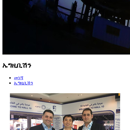
ኤግዚቢሽን
መነሻ
ኤግዚቢሽን