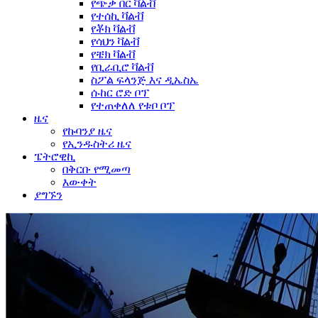
የጭቃ በር ቫልቭ
የተሰኪ ቫልቭ
የቾክ ቫልቭ
የሳህን ቫልቭ
የቼክ ቫልቭ
የቢራቢሮ ቫልቭ
ስፖል ፍላንጅ እና ዲኤስኤ
ሱከር ሮድ ቦፕ
የተጠቀለለ የቱቦ ቦፕ
ዜና
የኩባንያ ዜና
የኢንዱስትሪ ዜና
ፔትሮዊኪ
በቅርቡ የሚመጣ
እውቀት
ያግኙን