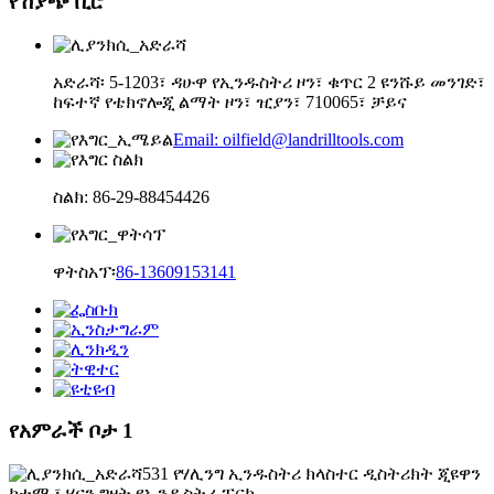
የሽያጭ ቢሮ
አድራሻ፡ 5-1203፣ ዳሁዋ የኢንዱስትሪ ዞን፣ ቁጥር 2 ዩንሹይ መንገድ፣
ከፍተኛ የቴክኖሎጂ ልማት ዞን፣ ዢያን፣ 710065፣ ቻይና
Email: oilfield@landrilltools.com
ስልክ: 86-29-88454426
ዋትስአፕ፡
86-13609153141
የአምራች ቦታ 1
531 የሃሊንግ ኢንዱስትሪ ክላስተር ዲስትሪክት ጂዩዋን
ከተማ ፣ ሄናን ግዛት የኢንዱስትሪ ፓርክ