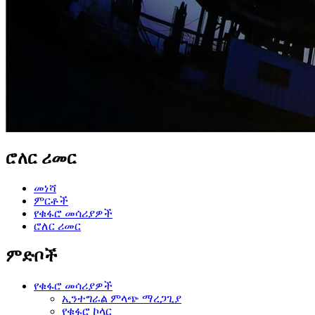
ሮለር ሪመር
መነሻ
ምርቶች
የቁፋሮ መሳሪያዎች
ሮለር ሪመር
ምድቦች
የቁፋሮ መሳሪያዎች
ኢንተግራል ምላጭ ማረጋጊያ
የቁፋሮ ኮላር