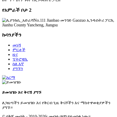
የአምራች ቦታ 2
No.111 Jianbao መንገድ Gaozuo ኢንዱስትሪ ፓርክ,
Jianhu County Yancheng, Jiangsu
ኩባንያችን
መነሻ
ምርቶች
ዜና
ፔትሮዊኪ
ስለ እኛ
ያግኙን
ይመዝገቡ እና ቅናሽ ያግኙ
ለጋዜጣችን ይመዝገቡ እና የቅርብ ጊዜ ቅናሾችን እና ማስተዋወቂያዎችን
ያግኙ።
© የቅጂ መብት - 2010-2026፡ መብቱ በህግ የተጠበቀ ነው።