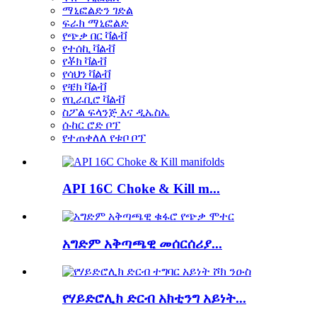
ማኒፎልድን ገድል
ፍራክ ማኒፎልድ
የጭቃ በር ቫልቭ
የተሰኪ ቫልቭ
የቾክ ቫልቭ
የሳህን ቫልቭ
የቼክ ቫልቭ
የቢራቢሮ ቫልቭ
ስፖል ፍላንጅ እና ዲኤስኤ
ሱከር ሮድ ቦፕ
የተጠቀለለ የቱቦ ቦፕ
API 16C Choke & Kill m...
አግድም አቅጣጫዊ መሰርሰሪያ...
የሃይድሮሊክ ድርብ አክቲንግ አይነት...