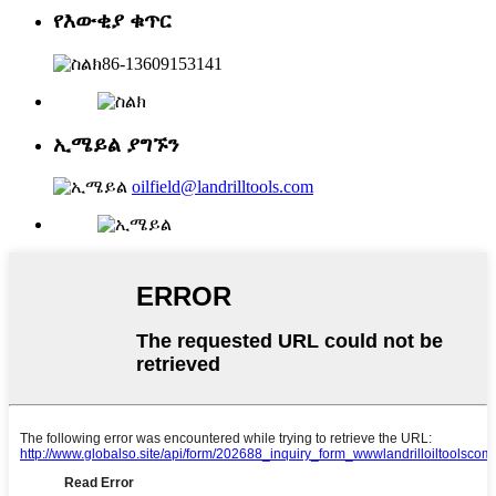
የእውቂያ ቁጥር
86-13609153141
ኢሜይል ያግኙን
oilfield@landrilltools.com