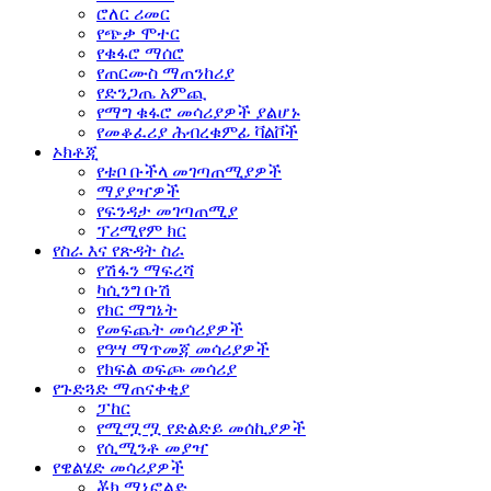
ሮለር ሪመር
የጭቃ ሞተር
የቁፋሮ ማሰሮ
የጠርሙስ ማጠንከሪያ
የድንጋጤ አምጪ
የማግ ቁፋሮ መሳሪያዎች ያልሆኑ
የመቆፈሪያ ሕብረቁምፊ ቫልቮች
ኦክቶጂ
የቱቦ ቡችላ መገጣጠሚያዎች
ማያያዣዎች
የፍንዳታ መገጣጠሚያ
ፕሪሚየም ክር
የስራ እና የጽዳት ስራ
የሽፋን ማፍረሻ
ካሲንግ ቡሽ
የክር ማግኔት
የመፍጨት መሳሪያዎች
የዓሣ ማጥመጃ መሳሪያዎች
የክፍል ወፍጮ መሳሪያ
የጉድጓድ ማጠናቀቂያ
ፓከር
የሚሟሟ የድልድይ መሰኪያዎች
የሲሚንቶ መያዣ
የዌልሄድ መሳሪያዎች
ቾክ ማኒፎልድ