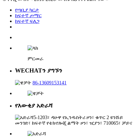
የጣቢያ ካርታ
ከፍተኛ ጦማር
ከፍተኛ ፍለጋ
ምርመራ
WECHATን ያግኙን
86-13609153141
የእውቂያ አድራሻ
5-1203፣ ዳሁዋ የኢንዱስትሪ ዞን፣ ቁጥር 2 ዩንሹይ
መንገድ፣ ከፍተኛ የቴክኖሎጂ ልማት ዞን፣ ዢያን፣ 710065፣ ቻይና