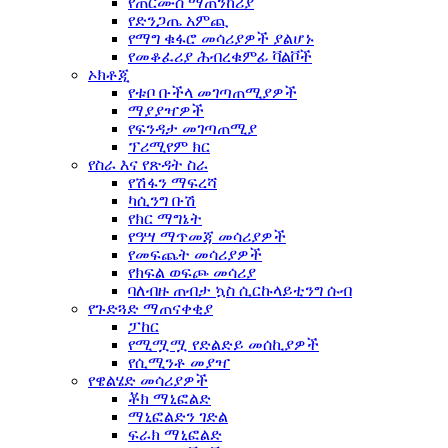
የጠርሙስ ማጠንከሪያ
የድንጋጤ አምጪ
የማግ ቁፋሮ መሳሪያዎች ያልሆኑ
የመቆፈሪያ ሕብረቁምፊ ቫልቮች
ኦክቶጂ
የቱቦ ቡችላ መገጣጠሚያዎች
ማያያዣዎች
የፍንዳታ መገጣጠሚያ
ፕሪሚየም ክር
የስራ እና የጽዳት ስራ
የሽፋን ማፍረሻ
ካሲንግ ቡሽ
የክር ማግኔት
የዓሣ ማጥመጃ መሳሪያዎች
የመፍጨት መሳሪያዎች
የክፍል ወፍጮ መሳሪያ
ባለብዙ ጠብታ ኳስ ሲርኩላይቲንግ ሱብ
የጉድጓድ ማጠናቀቂያ
ፓከር
የሚሟሟ የድልድይ መሰኪያዎች
የሲሚንቶ መያዣ
የዌልሄድ መሳሪያዎች
ቾክ ማኒፎልድ
ማኒፎልድን ገድል
ፍራክ ማኒፎልድ