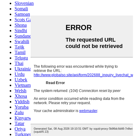
Slovenian
Somali
Samoan
Scots Gaelic
Shona
Sindhi
Sundanese
Swahili
Tajik
Tamil
Telugu
Thai
Ukrainian
Urdu
Uzbek
Vietnamese
Welsh
Xhosa
Yiddish
Yoruba
Zulu
Kinyarwanda
Tatar
Oriya
Turkmen