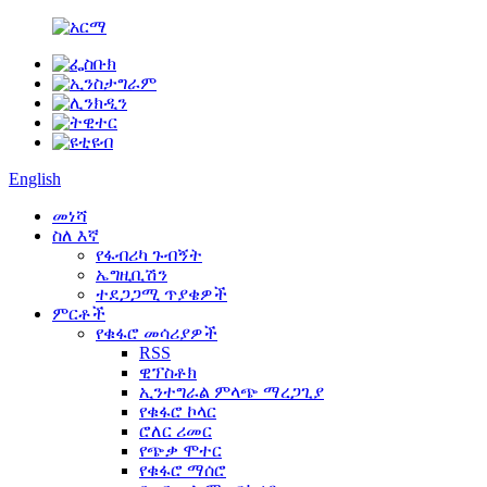
English
መነሻ
ስለ እኛ
የፋብሪካ ጉብኝት
ኤግዚቢሽን
ተደጋጋሚ ጥያቄዎች
ምርቶች
የቁፋሮ መሳሪያዎች
RSS
ዊፕስቶክ
ኢንተግራል ምላጭ ማረጋጊያ
የቁፋሮ ኮላር
ሮለር ሪመር
የጭቃ ሞተር
የቁፋሮ ማሰሮ