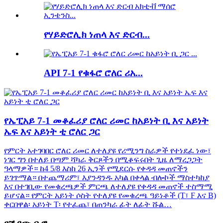
የሃይድሮሊክ ነጠላ እና ድርብ...
API 7-1 የቁፋሮ ሮለር ሪአ...
የኤፒአይ 7-1 መቆፈሪያ ሮለር ሪመር ከአይነት ቢ እና አይነት
ኤፍ እና አይነት ቲ ሮለር ጋር
የምርት አተገባበር ሮለር ሪመር ለተለያዩ የሪሚንግ ስራዎች የተነደፈ ነው፣
ነገር ግን በተለይ በጣም ሻካራ ቅርጾችን በሚቆፍሩበት ጊዜ ለማረጋጋት
ዓላማዎች። ከ4 5/8 እስከ 26 ኢንች የሚደርሱ የቀዳዳ መጠኖችን
ይገጥማል። በተጨማሪም፣ እያንዳንዱ አካል በቀላል ብሎኮች ማስተካከያ
እና በተገቢው የመቁረጫዎች ምርጫ ለተለያዩ የቀዳዳ መጠኖች ተስማሚ
ይሆናል። የምርት አይነት ሶስት የተለያዩ የመቁረጫ ዓይነቶች (T፣ F እና B)
ቀርበዋል፡ አይነት T፡ የተፈጨ፣ በጠንካራ ፊት ለፊት ሹል…