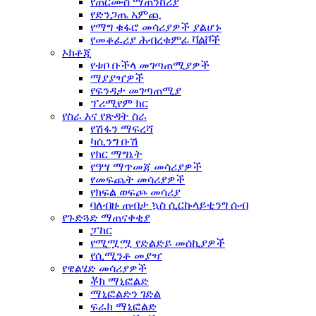
የጠርሙስ ማጠንከሪያ
የድንጋጤ አምጪ
የማግ ቁፋሮ መሳሪያዎች ያልሆኑ
የመቆፈሪያ ሕብረቁምፊ ቫልቮች
ኦክቶጂ
የቱቦ ቡችላ መገጣጠሚያዎች
ማያያዣዎች
የፍንዳታ መገጣጠሚያ
ፕሪሚየም ክር
የስራ እና የጽዳት ስራ
የሽፋን ማፍረሻ
ካሲንግ ቡሽ
የክር ማግኔት
የዓሣ ማጥመጃ መሳሪያዎች
የመፍጨት መሳሪያዎች
የክፍል ወፍጮ መሳሪያ
ባለብዙ ጠብታ ኳስ ሲርኩላይቲንግ ሱብ
የጉድጓድ ማጠናቀቂያ
ፓከር
የሚሟሟ የድልድይ መሰኪያዎች
የሲሚንቶ መያዣ
የዌልሄድ መሳሪያዎች
ቾክ ማኒፎልድ
ማኒፎልድን ገድል
ፍራክ ማኒፎልድ