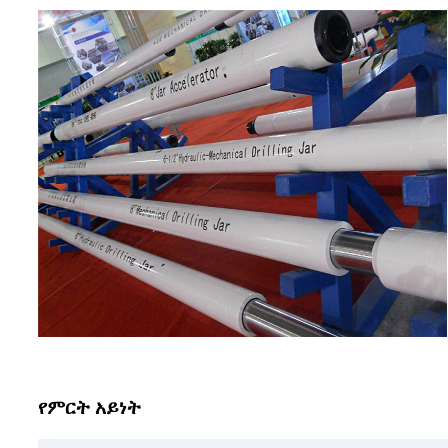
የምርት አይነት