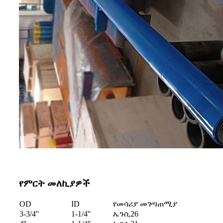
የምርት መለኪያዎች
OD
ID
የመሳሪያ መገጣጠሚያ
3-3/4''
1-1/4''
ኤንሲ26