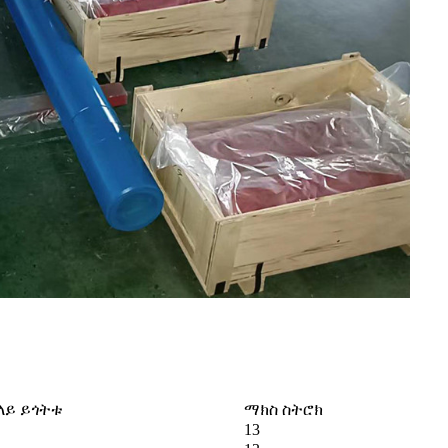
ላይ ይጎትቱ
ማክስ ስትሮክ
13