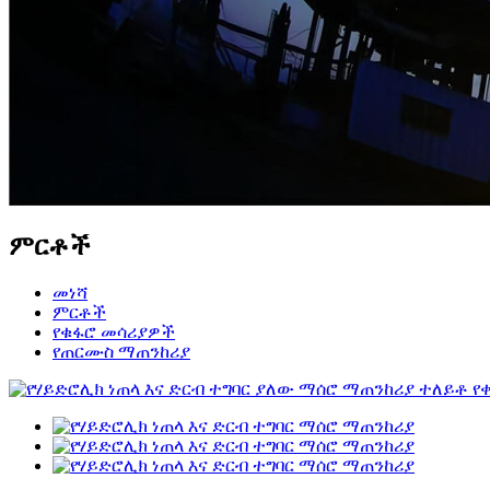
ምርቶች
መነሻ
ምርቶች
የቁፋሮ መሳሪያዎች
የጠርሙስ ማጠንከሪያ