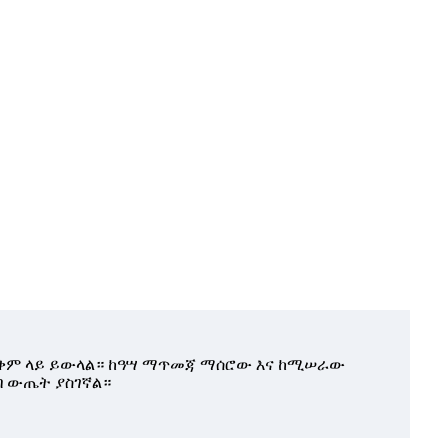
 ጥቅም ላይ ይውላል። ከዓሣ ማጥመጃ ማሰሮው እና ከሚሠራው
ብ ውጤት ያስገኛል።