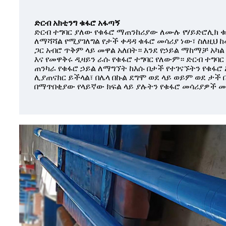
ድርብ አክቲንግ ቁፋሮ አፋጣኝ
ድርብ ተግባር ያለው የቁፋሮ ማጠንከሪያው ለሙሉ የሃይድሮሊክ ቁ
ለማሻሻል የሚያገለግል የታች ቀዳዳ ቁፋሮ መሳሪያ ነው፣ ስለዚህ 
ጋር አብሮ ጥቅም ላይ መዋል አለበት። እንደ የኃይል ማከማቻ አካል
እና የመዋቅሩ ዲዛይን ራሱ የቁፋሮ ተግባር የለውም። ድርብ ተግባ
ጠንካራ የቁፋሮ ኃይል ለማግኘት ከእሱ በታች የተገናኙትን የቁፋሮ 
ሊያጠናክር ይችላል፣ በሌላ በኩል ደግሞ ወደ ላይ ወይም ወደ ታች
በማጥበቂያው የላይኛው ክፍል ላይ ያሉትን የቁፋሮ መሳሪያዎች 