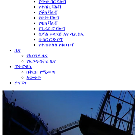
የጭቃ በር ቫልቭ
የተሰኪ ቫልቭ
የቾክ ቫልቭ
የሳህን ቫልቭ
የቼክ ቫልቭ
የቢራቢሮ ቫልቭ
ስፖል ፍላንጅ እና ዲኤስኤ
ሱከር ሮድ ቦፕ
የተጠቀለለ የቱቦ ቦፕ
ዜና
የኩባንያ ዜና
የኢንዱስትሪ ዜና
ፔትሮዊኪ
በቅርቡ የሚመጣ
እውቀት
ያግኙን