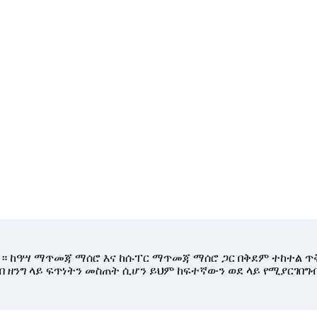
ነው። ከዓሣ ማጥመጃ ማሰሮ እና ከሱፐር ማጥመጃ ማሰሮ ጋር በቅደም ተከተል
ግብ ዘንግ ላይ ፍጥነትን መስጠት ሲሆን ይህም ከፍተኛውን ወደ ላይ የሚያርገበግ