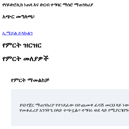
የሃይድሮሊክ ነጠላ እና ድርብ ተግባር ማሰሮ ማጠንከሪያ
አጭር መግለጫ፡
ኢሜይል ይላኩልን
የምርት ዝርዝር
የምርት መለያዎች
የምርት ማመልከቻ
ይህ የጀር ማጠንከሪያ የተነደፈው በተጨመቀ ፈሳሽ መርህ ላይ 
የመቆፈሪያ አንገትጌ በላይ ተጭኗል። ተግባሩ ወደ ላይ የሚያርገበ