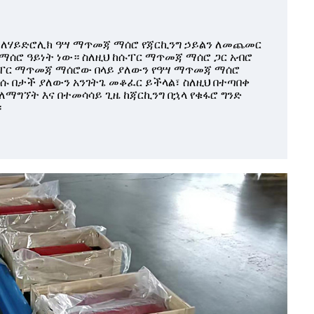
 ለሃይድሮሊክ ዓሣ ማጥመጃ ማሰሮ የጃርኪንግ ኃይልን ለመጨመር
ማሰሮ ዓይነት ነው። ስለዚህ ከሱፐር ማጥመጃ ማሰሮ ጋር አብሮ
ሱፐር ማጥመጃ ማሰሮው በላይ ያለውን የዓሣ ማጥመጃ ማሰሮ
ሱ በታች ያለውን አንገትጌ መቆፈር ይችላል፣ ስለዚህ በተጣበቀ
 ለማግኘት እና በተመሳሳይ ጊዜ ከጃርኪንግ በኋላ የቁፋሮ ግንድ
።