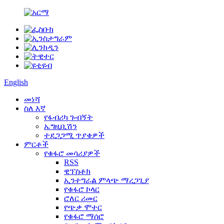
English
መነሻ
ስለ እኛ
የፋብሪካ ጉብኝት
ኤግዚቢሽን
ተደጋጋሚ ጥያቄዎች
ምርቶች
የቁፋሮ መሳሪያዎች
RSS
ዊፕስቶክ
ኢንተግራል ምላጭ ማረጋጊያ
የቁፋሮ ኮላር
ሮለር ሪመር
የጭቃ ሞተር
የቁፋሮ ማሰሮ