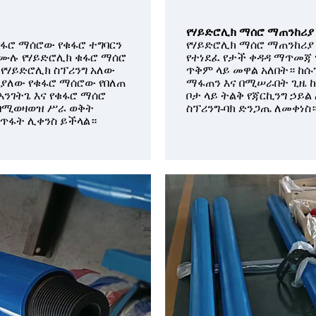
የሃይድሮሊክ ማሰሮ ማጠንከሪያ
ፋሮ ማሰሮው የቁፋሮ ተግባርን
የሃይድሮሊክ ማሰሮ ማጠንከሪያ
ከሙሉ የሃይድሮሊክ ቁፋሮ ማሰሮ
የተነደፈ የታች ቀዳዳ ማጥመጃ 
 የሃይድሮሊክ ስፕሪንግ አለው
ጥቅም ላይ መዋል አለበት። ከ
ር ያለው የቁፋሮ ማሰሮው የበለጠ
ማፋጠን እና በሚሠራበት ጊዜ ከ
አንገትጌ እና የቁፋሮ ማሰሮ
ቦታ ላይ ትልቅ የጃርኪንግ ኃይል
 በሚወዛወዝ ሥራ ወቅት
ስፕሪንግ-ባክ ድንጋጤ ለመቀነስ
መጥፋት ሊቀንስ ይችላል።