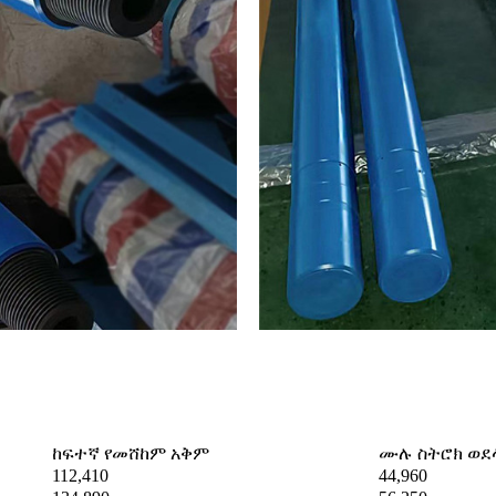
ከፍተኛ የመሸከም አቅም
ሙሉ ስትሮክ ወደ
112,410
44,960