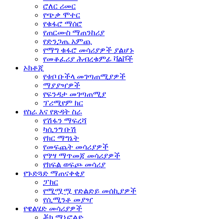
ሮለር ሪመር
የጭቃ ሞተር
የቁፋሮ ማሰሮ
የጠርሙስ ማጠንከሪያ
የድንጋጤ አምጪ
የማግ ቁፋሮ መሳሪያዎች ያልሆኑ
የመቆፈሪያ ሕብረቁምፊ ቫልቮች
ኦክቶጂ
የቱቦ ቡችላ መገጣጠሚያዎች
ማያያዣዎች
የፍንዳታ መገጣጠሚያ
ፕሪሚየም ክር
የስራ እና የጽዳት ስራ
የሽፋን ማፍረሻ
ካሲንግ ቡሽ
የክር ማግኔት
የመፍጨት መሳሪያዎች
የዓሣ ማጥመጃ መሳሪያዎች
የክፍል ወፍጮ መሳሪያ
የጉድጓድ ማጠናቀቂያ
ፓከር
የሚሟሟ የድልድይ መሰኪያዎች
የሲሚንቶ መያዣ
የዌልሄድ መሳሪያዎች
ቾክ ማኒፎልድ