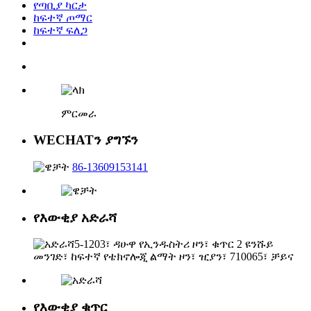
የጣቢያ ካርታ
ከፍተኛ ጦማር
ከፍተኛ ፍለጋ
ምርመራ
WECHATን ያግኙን
86-13609153141
የእውቂያ አድራሻ
5-1203፣ ዳሁዋ የኢንዱስትሪ ዞን፣ ቁጥር 2 ዩንሹይ
መንገድ፣ ከፍተኛ የቴክኖሎጂ ልማት ዞን፣ ዢያን፣ 710065፣ ቻይና
የእውቂያ ቁጥር