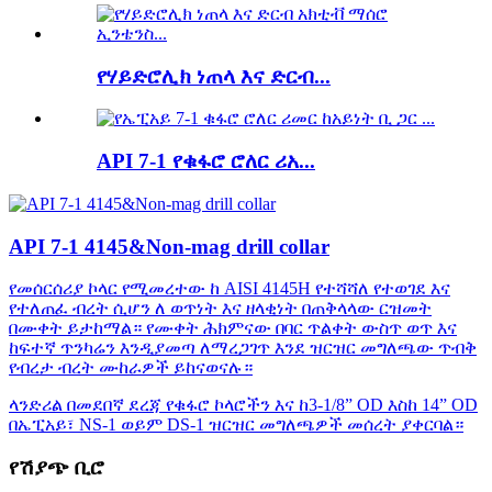
የሃይድሮሊክ ነጠላ እና ድርብ...
API 7-1 የቁፋሮ ሮለር ሪአ...
API 7-1 4145&Non-mag drill collar
የመሰርሰሪያ ኮላር የሚመረተው ከ AISI 4145H የተሻሻለ የተወገደ እና
የተለጠፈ ብረት ሲሆን ለ ወጥነት እና ዘላቂነት በጠቅላላው ርዝመት
በሙቀት ይታከማል። የሙቀት ሕክምናው በባር ጥልቀት ውስጥ ወጥ እና
ከፍተኛ ጥንካሬን እንዲያመጣ ለማረጋገጥ እንደ ዝርዝር መግለጫው ጥብቅ
የብረታ ብረት ሙከራዎች ይከናወናሉ።
ላንድሪል በመደበኛ ደረጃ የቁፋሮ ኮላሮችን እና ከ3-1/8” OD እስከ 14” OD
በኤፒአይ፣ NS-1 ወይም DS-1 ዝርዝር መግለጫዎች መሰረት ያቀርባል።
የሽያጭ ቢሮ