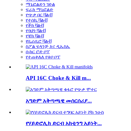
ማኒፎልድን ገድል
ፍራክ ማኒፎልድ
የጭቃ በር ቫልቭ
የተሰኪ ቫልቭ
የቾክ ቫልቭ
የሳህን ቫልቭ
የቼክ ቫልቭ
የቢራቢሮ ቫልቭ
ስፖል ፍላንጅ እና ዲኤስኤ
ሱከር ሮድ ቦፕ
የተጠቀለለ የቱቦ ቦፕ
API 16C Choke & Kill m...
አግድም አቅጣጫዊ መሰርሰሪያ...
የሃይድሮሊክ ድርብ አክቲንግ አይነት...