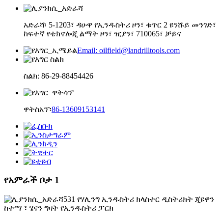
አድራሻ፡ 5-1203፣ ዳሁዋ የኢንዱስትሪ ዞን፣ ቁጥር 2 ዩንሹይ መንገድ፣
ከፍተኛ የቴክኖሎጂ ልማት ዞን፣ ዢያን፣ 710065፣ ቻይና
Email: oilfield@landrilltools.com
ስልክ: 86-29-88454426
ዋትስአፕ፡
86-13609153141
የአምራች ቦታ 1
531 የሃሊንግ ኢንዱስትሪ ክላስተር ዲስትሪክት ጂዩዋን
ከተማ ፣ ሄናን ግዛት የኢንዱስትሪ ፓርክ