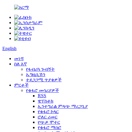
English
መነሻ
ስለ እኛ
የፋብሪካ ጉብኝት
ኤግዚቢሽን
ተደጋጋሚ ጥያቄዎች
ምርቶች
የቁፋሮ መሳሪያዎች
RSS
ዊፕስቶክ
ኢንተግራል ምላጭ ማረጋጊያ
የቁፋሮ ኮላር
ሮለር ሪመር
የጭቃ ሞተር
የቁፋሮ ማሰሮ