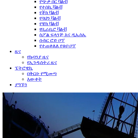
የጭቃ በር ቫልቭ
የተሰኪ ቫልቭ
የቾክ ቫልቭ
የሳህን ቫልቭ
የቼክ ቫልቭ
የቢራቢሮ ቫልቭ
ስፖል ፍላንጅ እና ዲኤስኤ
ሱከር ሮድ ቦፕ
የተጠቀለለ የቱቦ ቦፕ
ዜና
የኩባንያ ዜና
የኢንዱስትሪ ዜና
ፔትሮዊኪ
በቅርቡ የሚመጣ
እውቀት
ያግኙን