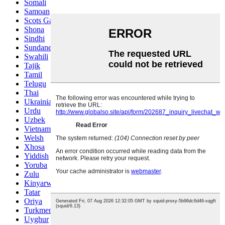
Somali
Samoan
Scots Gaelic
Shona
Sindhi
Sundanese
Swahili
Tajik
Tamil
Telugu
Thai
Ukrainian
Urdu
Uzbek
Vietnamese
Welsh
Xhosa
Yiddish
Yoruba
Zulu
Kinyarwanda
Tatar
Oriya
Turkmen
Uyghur