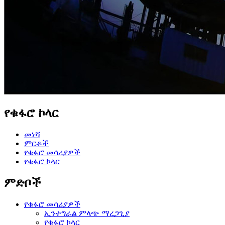
የቁፋሮ ኮላር
መነሻ
ምርቶች
የቁፋሮ መሳሪያዎች
የቁፋሮ ኮላር
ምድቦች
የቁፋሮ መሳሪያዎች
ኢንተግራል ምላጭ ማረጋጊያ
የቁፋሮ ኮላር