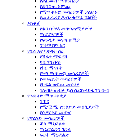
የጠርሙስ ማጠንከሪያ
የድንጋጤ አምጪ
የማግ ቁፋሮ መሳሪያዎች ያልሆኑ
የመቆፈሪያ ሕብረቁምፊ ቫልቮች
ኦክቶጂ
የቱቦ ቡችላ መገጣጠሚያዎች
ማያያዣዎች
የፍንዳታ መገጣጠሚያ
ፕሪሚየም ክር
የስራ እና የጽዳት ስራ
የሽፋን ማፍረሻ
ካሲንግ ቡሽ
የክር ማግኔት
የዓሣ ማጥመጃ መሳሪያዎች
የመፍጨት መሳሪያዎች
የክፍል ወፍጮ መሳሪያ
ባለብዙ ጠብታ ኳስ ሲርኩላይቲንግ ሱብ
የጉድጓድ ማጠናቀቂያ
ፓከር
የሚሟሟ የድልድይ መሰኪያዎች
የሲሚንቶ መያዣ
የዌልሄድ መሳሪያዎች
ቾክ ማኒፎልድ
ማኒፎልድን ገድል
ፍራክ ማኒፎልድ