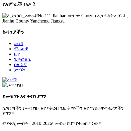
የአምራች ቦታ 2
No.111 Jianbao መንገድ Gaozuo ኢንዱስትሪ ፓርክ,
Jianhu County Yancheng, Jiangsu
ኩባንያችን
መነሻ
ምርቶች
ዜና
ፔትሮዊኪ
ስለ እኛ
ያግኙን
ይመዝገቡ እና ቅናሽ ያግኙ
ለጋዜጣችን ይመዝገቡ እና የቅርብ ጊዜ ቅናሾችን እና ማስተዋወቂያዎችን
ያግኙ።
© የቅጂ መብት - 2010-2026፡ መብቱ በህግ የተጠበቀ ነው።