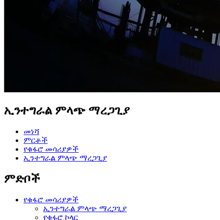
ኢንተግራል ምላጭ ማረጋጊያ
መነሻ
ምርቶች
የቁፋሮ መሳሪያዎች
ኢንተግራል ምላጭ ማረጋጊያ
ምድቦች
የቁፋሮ መሳሪያዎች
ኢንተግራል ምላጭ ማረጋጊያ
የቁፋሮ ኮላር