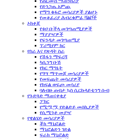
የጠርሙስ ማጠንከሪያ
የድንጋጤ አምጪ
የማግ ቁፋሮ መሳሪያዎች ያልሆኑ
የመቆፈሪያ ሕብረቁምፊ ቫልቮች
ኦክቶጂ
የቱቦ ቡችላ መገጣጠሚያዎች
ማያያዣዎች
የፍንዳታ መገጣጠሚያ
ፕሪሚየም ክር
የስራ እና የጽዳት ስራ
የሽፋን ማፍረሻ
ካሲንግ ቡሽ
የክር ማግኔት
የዓሣ ማጥመጃ መሳሪያዎች
የመፍጨት መሳሪያዎች
የክፍል ወፍጮ መሳሪያ
ባለብዙ ጠብታ ኳስ ሲርኩላይቲንግ ሱብ
የጉድጓድ ማጠናቀቂያ
ፓከር
የሚሟሟ የድልድይ መሰኪያዎች
የሲሚንቶ መያዣ
የዌልሄድ መሳሪያዎች
ቾክ ማኒፎልድ
ማኒፎልድን ገድል
ፍራክ ማኒፎልድ