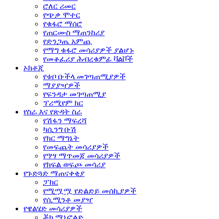
ሮለር ሪመር
የጭቃ ሞተር
የቁፋሮ ማሰሮ
የጠርሙስ ማጠንከሪያ
የድንጋጤ አምጪ
የማግ ቁፋሮ መሳሪያዎች ያልሆኑ
የመቆፈሪያ ሕብረቁምፊ ቫልቮች
ኦክቶጂ
የቱቦ ቡችላ መገጣጠሚያዎች
ማያያዣዎች
የፍንዳታ መገጣጠሚያ
ፕሪሚየም ክር
የስራ እና የጽዳት ስራ
የሽፋን ማፍረሻ
ካሲንግ ቡሽ
የክር ማግኔት
የመፍጨት መሳሪያዎች
የዓሣ ማጥመጃ መሳሪያዎች
የክፍል ወፍጮ መሳሪያ
የጉድጓድ ማጠናቀቂያ
ፓከር
የሚሟሟ የድልድይ መሰኪያዎች
የሲሚንቶ መያዣ
የዌልሄድ መሳሪያዎች
ቾክ ማኒፎልድ