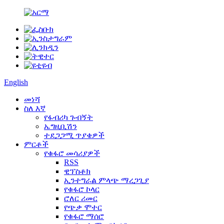
English
መነሻ
ስለ እኛ
የፋብሪካ ጉብኝት
ኤግዚቢሽን
ተደጋጋሚ ጥያቄዎች
ምርቶች
የቁፋሮ መሳሪያዎች
RSS
ዊፕስቶክ
ኢንተግራል ምላጭ ማረጋጊያ
የቁፋሮ ኮላር
ሮለር ሪመር
የጭቃ ሞተር
የቁፋሮ ማሰሮ