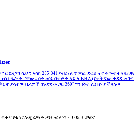
izer
ፎርጂንግ ሲሆን እስከ 285-341 የብሪኔል ጥንካሬ ድረስ ጠፍተውና ተለክፈዋ
ዑስ ክፍሎች ናቸው። በተወሰኑ ቦታዎች ላይ ለ BHA (የታችኛው ቀዳዳ መገ
ቅርጽ ያላቸው ቢላዎች ከጉድጓዱ ጋር 360° ግንኙነት ሊሰጡ ይችላሉ።
 ከፍተኛ የቴክኖሎጂ ልማት ዞን፣ ዢያን፣ 710065፣ ቻይና