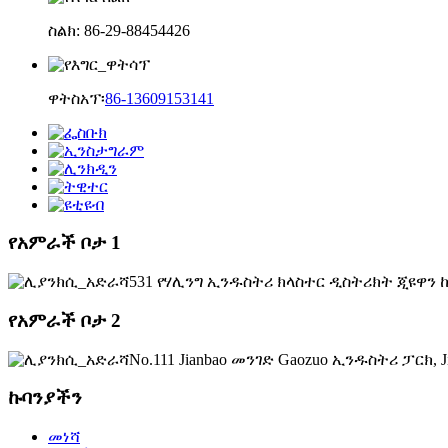
ስልክ: 86-29-88454426
ዋትስአፕ፡
86-13609153141
የአምራች ቦታ 1
531 የሃሊንግ ኢንዱስትሪ ክላስተር ዲስትሪክት ጂዩዋን 
የአምራች ቦታ 2
No.111 Jianbao መንገድ Gaozuo ኢንዱስትሪ ፓርክ, Jia
ኩባንያችን
መነሻ