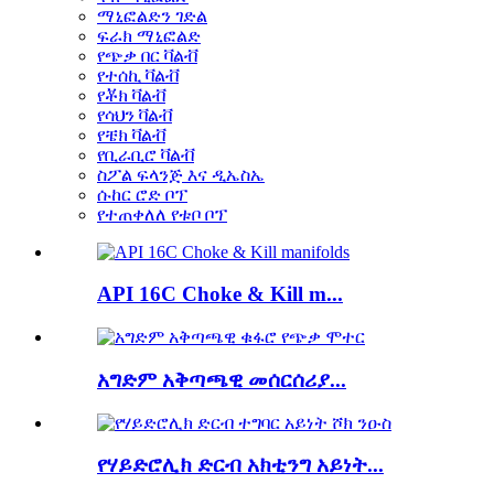
ማኒፎልድን ገድል
ፍራክ ማኒፎልድ
የጭቃ በር ቫልቭ
የተሰኪ ቫልቭ
የቾክ ቫልቭ
የሳህን ቫልቭ
የቼክ ቫልቭ
የቢራቢሮ ቫልቭ
ስፖል ፍላንጅ እና ዲኤስኤ
ሱከር ሮድ ቦፕ
የተጠቀለለ የቱቦ ቦፕ
API 16C Choke & Kill m...
አግድም አቅጣጫዊ መሰርሰሪያ...
የሃይድሮሊክ ድርብ አክቲንግ አይነት...