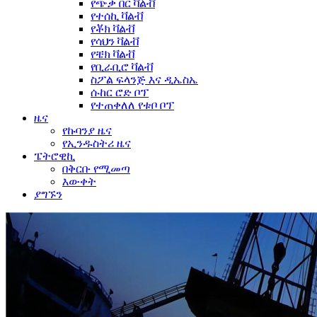
የጭቃ በር ቫልቭ
የተሰኪ ቫልቭ
የቾክ ቫልቭ
የሳህን ቫልቭ
የቼክ ቫልቭ
የቢራቢሮ ቫልቭ
ስፖል ፍላንጅ እና ዲኤስኤ
ሱከር ሮድ ቦፕ
የተጠቀለለ የቱቦ ቦፕ
ዜና
የኩባንያ ዜና
የኢንዱስትሪ ዜና
ፔትሮዊኪ
በቅርቡ የሚመጣ
እውቀት
ያግኙን