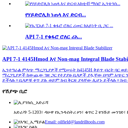
የሃይድሮሊክ ነጠላ እና ድርብ...
API 7-1 የቁፋሮ ሮለር ሪአ...
API 7-1 4145Hmod እና Non-mag Integral Blade Stabil
ኢንተግራል ምላጭ ማረጋጊያዎች የሚሠሩት ከ4145H ቅይጥ ብረት ባር ወይም 
ማረጋጊያዎች ከውጪው ገጽ ጋር የተያያዙ ቢላዎች ያሏቸው በጣም አጭር ን
ይችላሉ። ቢላዎቹ ቀጥ ያሉ ወይም ክብ ቅርጽ ያላቸው ሊሆኑ ይችላሉ። ክብ 
የሽያጭ ቢሮ
አድራሻ፡ 5-1203፣ ዳሁዋ የኢንዱስትሪ ዞን፣ ቁጥር 2 ዩንሹይ መንገድ፣
Email: oilfield@landrilltools.com