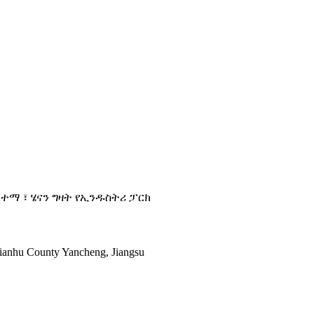
ከተማ ፣ ሄናን ግዛት የኢንዱስትሪ ፓርክ
nhu County Yancheng, Jiangsu