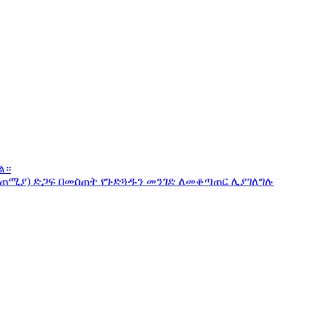
ል።
ጣጠሚያ) ድጋፍ በመስጠት የጉድጓዱን መንገድ ለመቆጣጠር ሊያገለግሉ