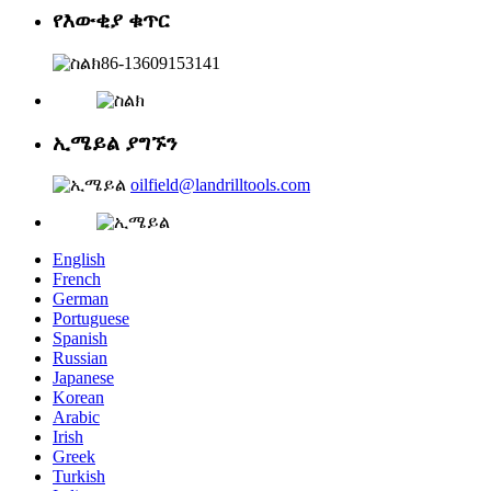
የእውቂያ ቁጥር
86-13609153141
ኢሜይል ያግኙን
oilfield@landrilltools.com
English
French
German
Portuguese
Spanish
Russian
Japanese
Korean
Arabic
Irish
Greek
Turkish