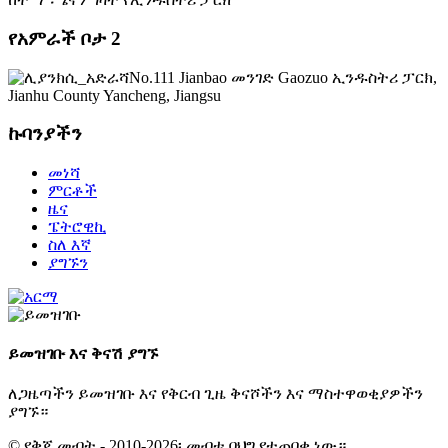
የአምራች ቦታ 2
No.111 Jianbao መንገድ Gaozuo ኢንዱስትሪ ፓርክ,
Jianhu County Yancheng, Jiangsu
ኩባንያችን
መነሻ
ምርቶች
ዜና
ፔትሮዊኪ
ስለ እኛ
ያግኙን
ይመዝገቡ እና ቅናሽ ያግኙ
ለጋዜጣችን ይመዝገቡ እና የቅርብ ጊዜ ቅናሾችን እና ማስተዋወቂያዎችን
ያግኙ።
© የቅጂ መብት - 2010-2026፡ መብቱ በህግ የተጠበቀ ነው።