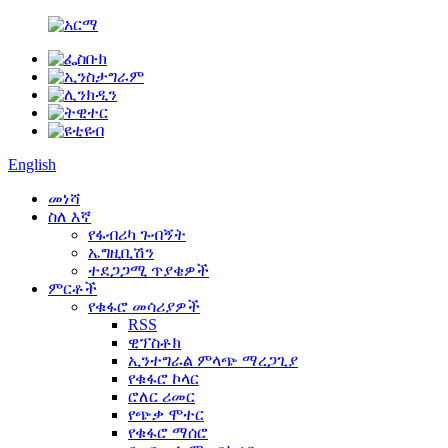
English
መነሻ
ስለ እኛ
የፋብሪካ ጉብኝት
ኤግዚቢሽን
ተደጋጋሚ ጥያቄዎች
ምርቶች
የቁፋሮ መሳሪያዎች
RSS
ዊፕስቶክ
ኢንተግራል ምላጭ ማረጋጊያ
የቁፋሮ ኮላር
ሮለር ሪመር
የጭቃ ሞተር
የቁፋሮ ማሰሮ