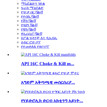
ማኒፎልድን ገድል
ፍራክ ማኒፎልድ
የጭቃ በር ቫልቭ
የተሰኪ ቫልቭ
የቾክ ቫልቭ
የሳህን ቫልቭ
የቼክ ቫልቭ
የቢራቢሮ ቫልቭ
ስፖል ፍላንጅ እና ዲኤስኤ
ሱከር ሮድ ቦፕ
የተጠቀለለ የቱቦ ቦፕ
API 16C Choke & Kill m...
አግድም አቅጣጫዊ መሰርሰሪያ...
የሃይድሮሊክ ድርብ አክቲንግ አይነት...