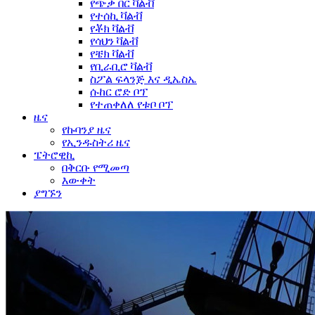
የጭቃ በር ቫልቭ
የተሰኪ ቫልቭ
የቾክ ቫልቭ
የሳህን ቫልቭ
የቼክ ቫልቭ
የቢራቢሮ ቫልቭ
ስፖል ፍላንጅ እና ዲኤስኤ
ሱከር ሮድ ቦፕ
የተጠቀለለ የቱቦ ቦፕ
ዜና
የኩባንያ ዜና
የኢንዱስትሪ ዜና
ፔትሮዊኪ
በቅርቡ የሚመጣ
እውቀት
ያግኙን