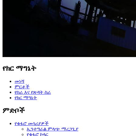
የክር ማግኔት
መነሻ
ምርቶች
የስራ እና የጽዳት ስራ
የክር ማግኔት
ምድቦች
የቁፋሮ መሳሪያዎች
ኢንተግራል ምላጭ ማረጋጊያ
የቁፋሮ ኮላር