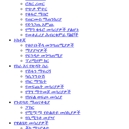
ሮለር ሪመር
የጭቃ ሞተር
የቁፋሮ ማሰሮ
የጠርሙስ ማጠንከሪያ
የድንጋጤ አምጪ
የማግ ቁፋሮ መሳሪያዎች ያልሆኑ
የመቆፈሪያ ሕብረቁምፊ ቫልቮች
ኦክቶጂ
የቱቦ ቡችላ መገጣጠሚያዎች
ማያያዣዎች
የፍንዳታ መገጣጠሚያ
ፕሪሚየም ክር
የስራ እና የጽዳት ስራ
የሽፋን ማፍረሻ
ካሲንግ ቡሽ
የክር ማግኔት
የመፍጨት መሳሪያዎች
የዓሣ ማጥመጃ መሳሪያዎች
የክፍል ወፍጮ መሳሪያ
የጉድጓድ ማጠናቀቂያ
ፓከር
የሚሟሟ የድልድይ መሰኪያዎች
የሲሚንቶ መያዣ
የዌልሄድ መሳሪያዎች
ቾክ ማኒፎልድ