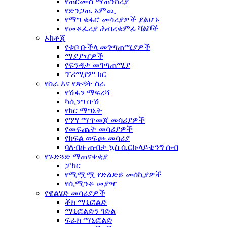
የጠርሙስ ማጠንከሪያ
የድንጋጤ አምጪ
የማግ ቁፋሮ መሳሪያዎች ያልሆኑ
የመቆፈሪያ ሕብረቁምፊ ቫልቮች
ኦክቶጂ
የቱቦ ቡችላ መገጣጠሚያዎች
ማያያዣዎች
የፍንዳታ መገጣጠሚያ
ፕሪሚየም ክር
የስራ እና የጽዳት ስራ
የሽፋን ማፍረሻ
ካሲንግ ቡሽ
የክር ማግኔት
የዓሣ ማጥመጃ መሳሪያዎች
የመፍጨት መሳሪያዎች
የክፍል ወፍጮ መሳሪያ
ባለብዙ ጠብታ ኳስ ሲርኩላይቲንግ ሱብ
የጉድጓድ ማጠናቀቂያ
ፓከር
የሚሟሟ የድልድይ መሰኪያዎች
የሲሚንቶ መያዣ
የዌልሄድ መሳሪያዎች
ቾክ ማኒፎልድ
ማኒፎልድን ገድል
ፍራክ ማኒፎልድ