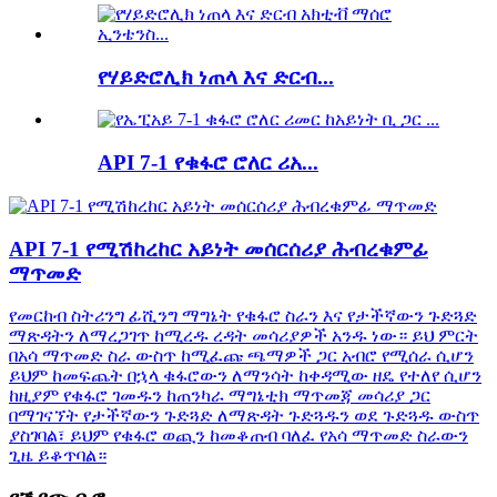
የሃይድሮሊክ ነጠላ እና ድርብ...
API 7-1 የቁፋሮ ሮለር ሪአ...
API 7-1 የሚሽከረከር አይነት መሰርሰሪያ ሕብረቁምፊ
ማጥመድ
የመርከብ ስትሪንግ ፊሺንግ ማግኔት የቁፋሮ ስራን እና የታችኛውን ጉድጓድ
ማጽዳትን ለማረጋገጥ ከሚረዱ ረዳት መሳሪያዎች አንዱ ነው። ይህ ምርት
በአሳ ማጥመድ ስራ ውስጥ ከሚፈጩ ጫማዎች ጋር አብሮ የሚሰራ ሲሆን
ይህም ከመፍጨት በኋላ ቁፋሮውን ለማንሳት ከቀዳሚው ዘዴ የተለየ ሲሆን
ከዚያም የቁፋሮ ገመዱን ከጠንካራ ማግኔቲክ ማጥመጃ መሳሪያ ጋር
በማገናኘት የታችኛውን ጉድጓድ ለማጽዳት ጉድጓዱን ወደ ጉድጓዱ ውስጥ
ያስገባል፣ ይህም የቁፋሮ ወጪን ከመቆጠብ ባለፈ የአሳ ማጥመድ ስራውን
ጊዜ ይቆጥባል።