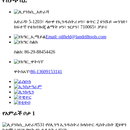
የሽያጭ ቢሮ
አድራሻ፡ 5-1203፣ ዳሁዋ የኢንዱስትሪ ዞን፣ ቁጥር 2 ዩንሹይ መንገድ፣
ከፍተኛ የቴክኖሎጂ ልማት ዞን፣ ዢያን፣ 710065፣ ቻይና
Email: oilfield@landrilltools.com
ስልክ: 86-29-88454426
ዋትስአፕ፡
86-13609153141
የአምራች ቦታ 1
531 የሃሊንግ ኢንዱስትሪ ክላስተር ዲስትሪክት ጂዩዋን
ከተማ ፣ ሄናን ግዛት የኢንዱስትሪ ፓርክ