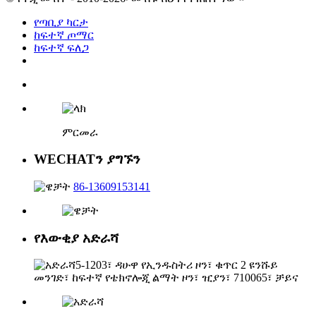
የጣቢያ ካርታ
ከፍተኛ ጦማር
ከፍተኛ ፍለጋ
ምርመራ
WECHATን ያግኙን
86-13609153141
የእውቂያ አድራሻ
5-1203፣ ዳሁዋ የኢንዱስትሪ ዞን፣ ቁጥር 2 ዩንሹይ
መንገድ፣ ከፍተኛ የቴክኖሎጂ ልማት ዞን፣ ዢያን፣ 710065፣ ቻይና