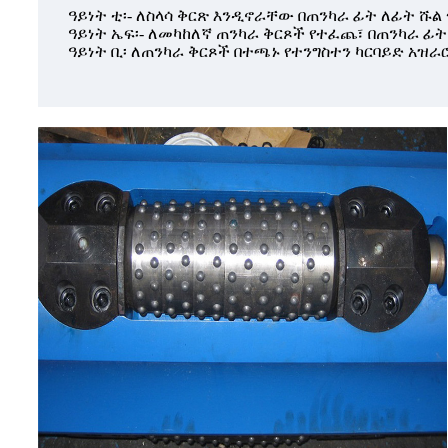
ዓይነት ቲ፡- ለስላሳ ቅርጽ እንዲኖራቸው በጠንካራ ፊት ለፊት ሹ
ዓይነት ኤፍ፡- ለመካከለኛ ጠንካራ ቅርጾች የተፈጨ፣ በጠንካራ ፊ
ዓይነት ቢ፡ ለጠንካራ ቅርጾች በተጫኑ የተንግስተን ካርባይድ አዝራ