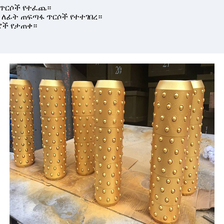
ል ጥርሶች የተፈጨ።
ት ለፊት ጠፍጣፋ ጥርሶች የተተገበረ።
ሮች የታጠቀ።