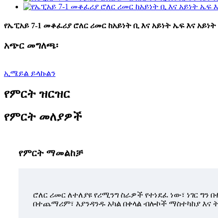
የኤፒአይ 7-1 መቆፈሪያ ሮለር ሪመር ከአይነት ቢ እና አይነት ኤፍ እና አይነት 
አጭር መግለጫ፡
ኢሜይል ይላኩልን
የምርት ዝርዝር
የምርት መለያዎች
የምርት ማመልከቻ
ሮለር ሪመር ለተለያዩ የሪሚንግ ስራዎች የተነደፈ ነው፣ ነገር ግን
በተጨማሪም፣ እያንዳንዱ አካል በቀላል ብሎኮች ማስተካከያ እና