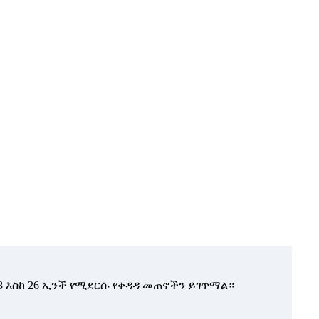
/8 እስከ 26 ኢንች የሚደርሱ የቀዳዳ መጠኖችን ይገጥማል።