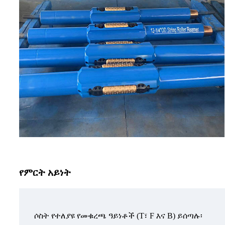
የምርት አይነት
ሶስት የተለያዩ የመቁረጫ ዓይነቶች (T፣ F እና B) ይሰጣሉ፡