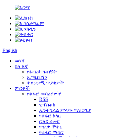
English
መነሻ
ስለ እኛ
የፋብሪካ ጉብኝት
ኤግዚቢሽን
ተደጋጋሚ ጥያቄዎች
ምርቶች
የቁፋሮ መሳሪያዎች
RSS
ዊፕስቶክ
ኢንተግራል ምላጭ ማረጋጊያ
የቁፋሮ ኮላር
ሮለር ሪመር
የጭቃ ሞተር
የቁፋሮ ማሰሮ