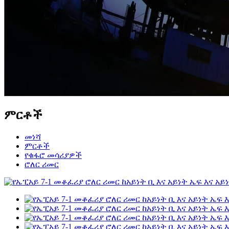
ምርቶች
መነሻ
ምርቶች
የቁፋሮ መሳሪያዎች
ሮለር ሪመር