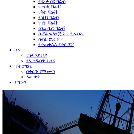
የጭቃ በር ቫልቭ
የተሰኪ ቫልቭ
የቾክ ቫልቭ
የሳህን ቫልቭ
የቼክ ቫልቭ
የቢራቢሮ ቫልቭ
ስፖል ፍላንጅ እና ዲኤስኤ
ሱከር ሮድ ቦፕ
የተጠቀለለ የቱቦ ቦፕ
ዜና
የኩባንያ ዜና
የኢንዱስትሪ ዜና
ፔትሮዊኪ
በቅርቡ የሚመጣ
እውቀት
ያግኙን