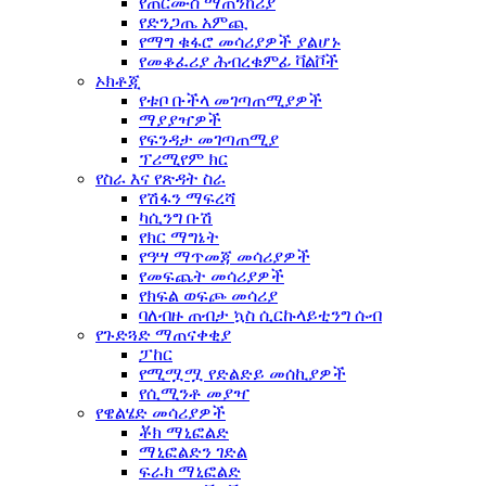
የጠርሙስ ማጠንከሪያ
የድንጋጤ አምጪ
የማግ ቁፋሮ መሳሪያዎች ያልሆኑ
የመቆፈሪያ ሕብረቁምፊ ቫልቮች
ኦክቶጂ
የቱቦ ቡችላ መገጣጠሚያዎች
ማያያዣዎች
የፍንዳታ መገጣጠሚያ
ፕሪሚየም ክር
የስራ እና የጽዳት ስራ
የሽፋን ማፍረሻ
ካሲንግ ቡሽ
የክር ማግኔት
የዓሣ ማጥመጃ መሳሪያዎች
የመፍጨት መሳሪያዎች
የክፍል ወፍጮ መሳሪያ
ባለብዙ ጠብታ ኳስ ሲርኩላይቲንግ ሱብ
የጉድጓድ ማጠናቀቂያ
ፓከር
የሚሟሟ የድልድይ መሰኪያዎች
የሲሚንቶ መያዣ
የዌልሄድ መሳሪያዎች
ቾክ ማኒፎልድ
ማኒፎልድን ገድል
ፍራክ ማኒፎልድ