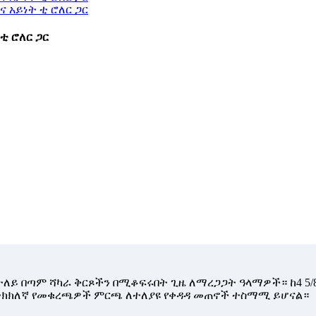
ቲ ሮለር ጋር
 በተለይ በጣም ሻካራ ቅርጾችን በሚቆፍሩበት ጊዜ ለማረጋጋት ዓላማዎች። ከ4 5
 ትክክለኛ የመቁረጫዎች ምርጫ ለተለያዩ የቀዳዳ መጠኖች ተስማሚ ይሆናል።