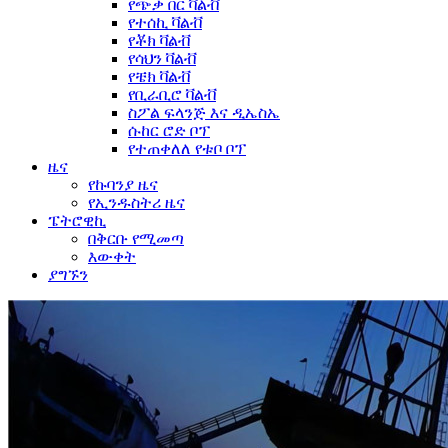
የጭቃ በር ቫልቭ
የተሰኪ ቫልቭ
የቾክ ቫልቭ
የሳህን ቫልቭ
የቼክ ቫልቭ
የቢራቢሮ ቫልቭ
ስፖል ፍላንጅ እና ዲኤስኤ
ሱከር ሮድ ቦፕ
የተጠቀለለ የቱቦ ቦፕ
ዜና
የኩባንያ ዜና
የኢንዱስትሪ ዜና
ፔትሮዊኪ
በቅርቡ የሚመጣ
እውቀት
ያግኙን