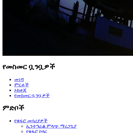
የመስመር ቧንቧዎች
መነሻ
ምርቶች
ኦክቶጂ
የመስመር ቧንቧዎች
ምድቦች
የቁፋሮ መሳሪያዎች
ኢንተግራል ምላጭ ማረጋጊያ
የቁፋሮ ኮላር