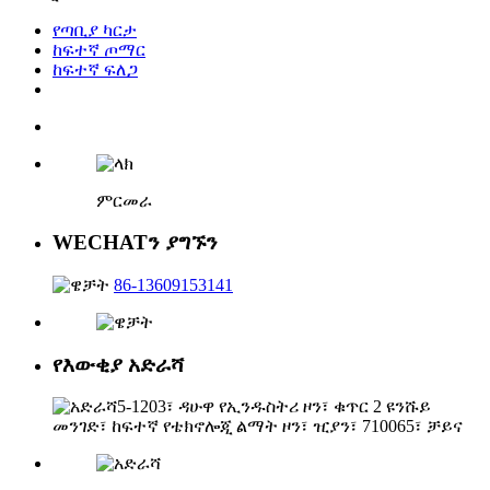
የጣቢያ ካርታ
ከፍተኛ ጦማር
ከፍተኛ ፍለጋ
ምርመራ
WECHATን ያግኙን
86-13609153141
የእውቂያ አድራሻ
5-1203፣ ዳሁዋ የኢንዱስትሪ ዞን፣ ቁጥር 2 ዩንሹይ
መንገድ፣ ከፍተኛ የቴክኖሎጂ ልማት ዞን፣ ዢያን፣ 710065፣ ቻይና