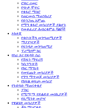
ሮለር ሪመር
የጭቃ ሞተር
የቁፋሮ ማሰሮ
የጠርሙስ ማጠንከሪያ
የድንጋጤ አምጪ
የማግ ቁፋሮ መሳሪያዎች ያልሆኑ
የመቆፈሪያ ሕብረቁምፊ ቫልቮች
ኦክቶጂ
የቱቦ ቡችላ መገጣጠሚያዎች
ማያያዣዎች
የፍንዳታ መገጣጠሚያ
ፕሪሚየም ክር
የስራ እና የጽዳት ስራ
የሽፋን ማፍረሻ
ካሲንግ ቡሽ
የክር ማግኔት
የመፍጨት መሳሪያዎች
የዓሣ ማጥመጃ መሳሪያዎች
የክፍል ወፍጮ መሳሪያ
የጉድጓድ ማጠናቀቂያ
ፓከር
የሚሟሟ የድልድይ መሰኪያዎች
የሲሚንቶ መያዣ
የዌልሄድ መሳሪያዎች
ቾክ ማኒፎልድ