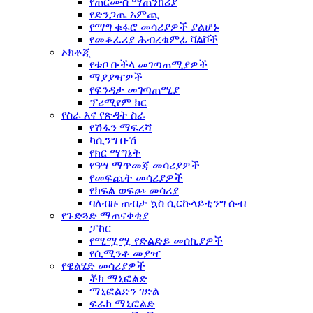
የጠርሙስ ማጠንከሪያ
የድንጋጤ አምጪ
የማግ ቁፋሮ መሳሪያዎች ያልሆኑ
የመቆፈሪያ ሕብረቁምፊ ቫልቮች
ኦክቶጂ
የቱቦ ቡችላ መገጣጠሚያዎች
ማያያዣዎች
የፍንዳታ መገጣጠሚያ
ፕሪሚየም ክር
የስራ እና የጽዳት ስራ
የሽፋን ማፍረሻ
ካሲንግ ቡሽ
የክር ማግኔት
የዓሣ ማጥመጃ መሳሪያዎች
የመፍጨት መሳሪያዎች
የክፍል ወፍጮ መሳሪያ
ባለብዙ ጠብታ ኳስ ሲርኩላይቲንግ ሱብ
የጉድጓድ ማጠናቀቂያ
ፓከር
የሚሟሟ የድልድይ መሰኪያዎች
የሲሚንቶ መያዣ
የዌልሄድ መሳሪያዎች
ቾክ ማኒፎልድ
ማኒፎልድን ገድል
ፍራክ ማኒፎልድ