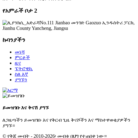
የአምራች ቦታ 2
No.111 Jianbao መንገድ Gaozuo ኢንዱስትሪ ፓርክ,
Jianhu County Yancheng, Jiangsu
ኩባንያችን
መነሻ
ምርቶች
ዜና
ፔትሮዊኪ
ስለ እኛ
ያግኙን
ይመዝገቡ እና ቅናሽ ያግኙ
ለጋዜጣችን ይመዝገቡ እና የቅርብ ጊዜ ቅናሾችን እና ማስተዋወቂያዎችን
ያግኙ።
© የቅጂ መብት - 2010-2026፡ መብቱ በህግ የተጠበቀ ነው።