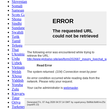
Slovenian
Somali
Samoan
Scots Gaelic
Shona
Sindhi
Sundanese
Swahili
Tajik
Tamil
Telugu
Thai
Ukrainian
Urdu
Uzbek
Vietnamese
Welsh
Xhosa
Yiddish
Yoruba
Zulu
Kinyarwanda
Tatar
Oriya
Turkmen