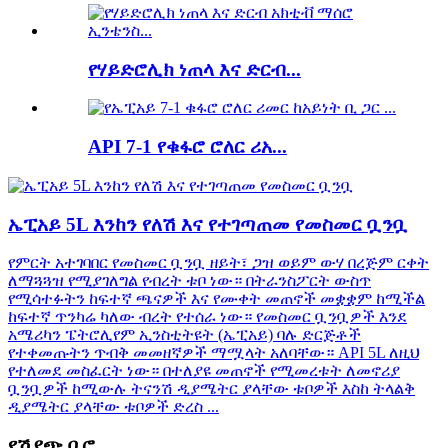
የሃይድሮሊክ ነጠላ እና ድርብ...
API 7-1 የቁፋሮ ሮለር ሪአ...
ኤፒአይ 5L እንከን የለሽ እና የተገጣጠመ የመስመር ቧንቧ
የምርት አተገባበር የመስመር ቧንቧ ዘይት፣ ጋዝ ወይም ውሃ በረጅም ርቀት
ለማጓጓዝ የሚያገለግል የብረት ቱቦ ነው። በትራንስፖርት ውስጥ
የሚሳተፉትን ከፍተኛ ጫናዎች እና የሙቀት መጠኖች መቋቋም ከሚችል
ከፍተኛ ጥንካሬ ካለው ብረት የተሰራ ነው። የመስመር ቧንቧዎች እንደ
አሜሪካን ፔትሮሊየም ኢንስቲትዩት (ኤፒአይ) ባሉ ድርጅቶች
የተቀመጡትን ጥብቅ መመዘኛዎች ማሟላት አለባቸው። API 5L ለዚህ
የተለመደ መስፈርት ነው። በተለያዩ መጠኖች የሚመረቱት ለመኖሪያ
ቧንቧዎች ከሚውሉ ትናንሽ ዲያሜትር ያላቸው ቱቦዎች እስከ ትላልቅ
ዲያሜትር ያላቸው ቱቦዎች ድረስ ...
የሽያጭ ቢሮ