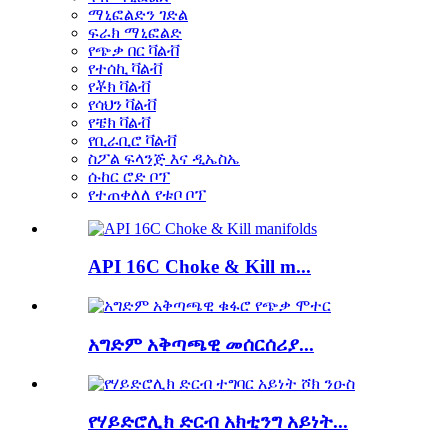
ማኒፎልድን ገድል
ፍራክ ማኒፎልድ
የጭቃ በር ቫልቭ
የተሰኪ ቫልቭ
የቾክ ቫልቭ
የሳህን ቫልቭ
የቼክ ቫልቭ
የቢራቢሮ ቫልቭ
ስፖል ፍላንጅ እና ዲኤስኤ
ሱከር ሮድ ቦፕ
የተጠቀለለ የቱቦ ቦፕ
API 16C Choke & Kill m...
አግድም አቅጣጫዊ መሰርሰሪያ...
የሃይድሮሊክ ድርብ አክቲንግ አይነት...