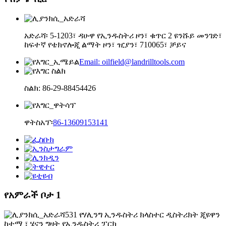
አድራሻ፡ 5-1203፣ ዳሁዋ የኢንዱስትሪ ዞን፣ ቁጥር 2 ዩንሹይ መንገድ፣
ከፍተኛ የቴክኖሎጂ ልማት ዞን፣ ዢያን፣ 710065፣ ቻይና
Email: oilfield@landrilltools.com
ስልክ: 86-29-88454426
ዋትስአፕ፡
86-13609153141
የአምራች ቦታ 1
531 የሃሊንግ ኢንዱስትሪ ክላስተር ዲስትሪክት ጂዩዋን
ከተማ ፣ ሄናን ግዛት የኢንዱስትሪ ፓርክ