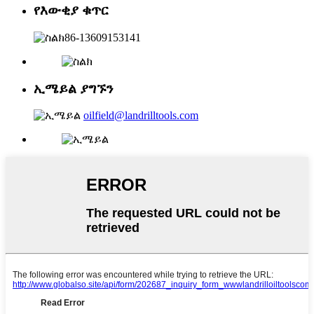
የእውቂያ ቁጥር
86-13609153141
ኢሜይል ያግኙን
oilfield@landrilltools.com