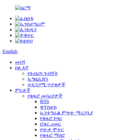
English
መነሻ
ስለ እኛ
የፋብሪካ ጉብኝት
ኤግዚቢሽን
ተደጋጋሚ ጥያቄዎች
ምርቶች
የቁፋሮ መሳሪያዎች
RSS
ዊፕስቶክ
ኢንተግራል ምላጭ ማረጋጊያ
የቁፋሮ ኮላር
ሮለር ሪመር
የጭቃ ሞተር
የቁፋሮ ማሰሮ