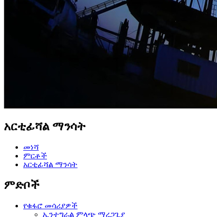
አርቲፊሻል ማንሳት
መነሻ
ምርቶች
አርቲፊሻል ማንሳት
ምድቦች
የቁፋሮ መሳሪያዎች
ኢንተግራል ምላጭ ማረጋጊያ