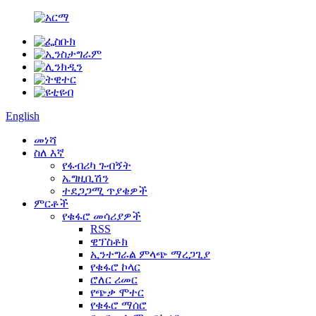
English
መነሻ
ስለ እኛ
የፋብሪካ ጉብኝት
ኤግዚቢሽን
ተደጋጋሚ ጥያቄዎች
ምርቶች
የቁፋሮ መሳሪያዎች
RSS
ዊፕስቶክ
ኢንተግራል ምላጭ ማረጋጊያ
የቁፋሮ ኮላር
ሮለር ሪመር
የጭቃ ሞተር
የቁፋሮ ማሰሮ