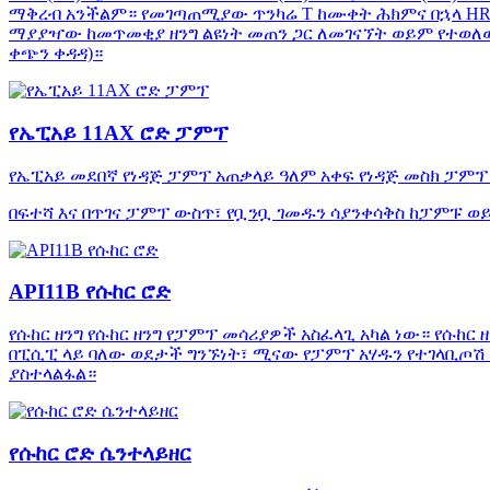
ማቅረብ አንችልም። የመገጣጠሚያው ጥንካሬ T ከሙቀት ሕክምና በኋላ HRA5
ማያያዣው ከመጥመቂያ ዘንግ ልዩነት መጠን ጋር ለመገናኘት ወይም የተወለወለ
ቀጭን ቀዳዳ)።
የኤፒአይ 11AX ሮድ ፓምፕ
የኤፒአይ መደበኛ የነዳጅ ፓምፕ አጠቃላይ ዓለም አቀፍ የነዳጅ መስክ ፓምፕ 
በፍተሻ እና በጥገና ፓምፕ ውስጥ፣ የቧንቧ ገመዱን ሳያንቀሳቅስ ከፓምፑ 
API11B የሱከር ሮድ
የሱከር ዘንግ የሱከር ዘንግ የፓምፕ መሳሪያዎች አስፈላጊ አካል ነው። የሱከር
በፒሲፒ ላይ ባለው ወደታች ግንኙነት፣ ሚናው የፓምፕ አሃዱን የተገላቢጦሽ 
ያስተላልፋል።
የሱከር ሮድ ሴንተላይዘር