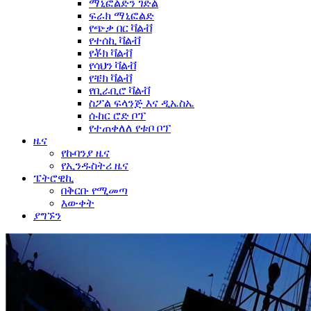
ማኒፎልድን ገድል
ፍራክ ማኒፎልድ
የጭቃ በር ቫልቭ
የተሰኪ ቫልቭ
የቾክ ቫልቭ
የሳህን ቫልቭ
የቼክ ቫልቭ
የቢራቢሮ ቫልቭ
ስፖል ፍላንጅ እና ዲኤስኤ
ሱከር ሮድ ቦፕ
የተጠቀለለ የቱቦ ቦፕ
ዜና
የኩባንያ ዜና
የኢንዱስትሪ ዜና
ፔትሮዊኪ
በቅርቡ የሚመጣ
እውቀት
ያግኙን