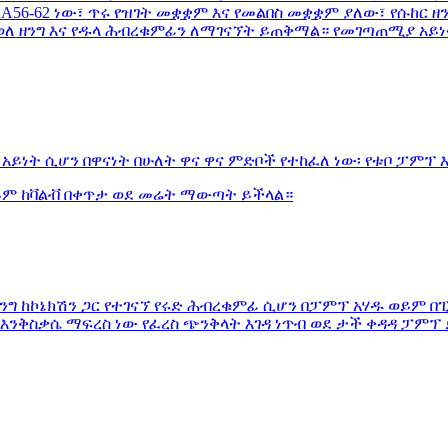
6-62 ነው፣ ጥሩ የዝገት መቋቋም እና የመልበስ መቋቋም ያለው፣ የሱከር ዘን
 ዘንግ እና የዱላ ሕብረቁምፊን ለማገናኘት ይጠቅማል። የመገጣጠሚያ አይነት፡
አይነት ሲሆን በዋናነት በሁለት ዋና ዋና ምድቦች የተከፈለ ነው፡ የቱቦ ፓምፕ 
ወይም ከቫልቭ በቀጥታ ወደ መሬት ማውጣት ይችላል።
 ዘንግ ከኮኔክሽን ጋር የተገናኘ የሩድ ሕብረቁምፊ ሲሆን በፓምፕ አሃዱ ወይም 
እንቅስቃሴ ማፍረስ ነው የፈረስ ጭንቅላት እገዳ ነጥብ ወደ ታች ቀዳዳ ፓምፕ