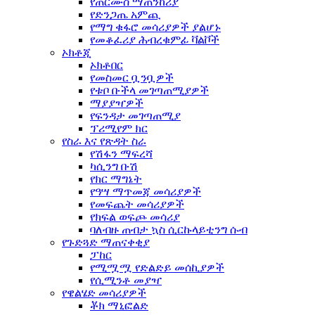
የጠርሙስ ማጠንከሪያ
የድንጋጤ አምጪ
የማግ ቁፋሮ መሳሪያዎች ያልሆኑ
የመቆፈሪያ ሕብረቁምፊ ቫልቮች
ኦክቶጂ
ኦክቶበር
የመስመር ቧንቧዎች
የቱቦ ቡችላ መገጣጠሚያዎች
ማያያዣዎች
የፍንዳታ መገጣጠሚያ
ፕሪሚየም ክር
የስራ እና የጽዳት ስራ
የሽፋን ማፍረሻ
ካሲንግ ቡሽ
የክር ማግኔት
የዓሣ ማጥመጃ መሳሪያዎች
የመፍጨት መሳሪያዎች
የክፍል ወፍጮ መሳሪያ
ባለብዙ ጠብታ ኳስ ሲርኩላይቲንግ ሱብ
የጉድጓድ ማጠናቀቂያ
ፓከር
የሚሟሟ የድልድይ መሰኪያዎች
የሲሚንቶ መያዣ
የዌልሄድ መሳሪያዎች
ቾክ ማኒፎልድ