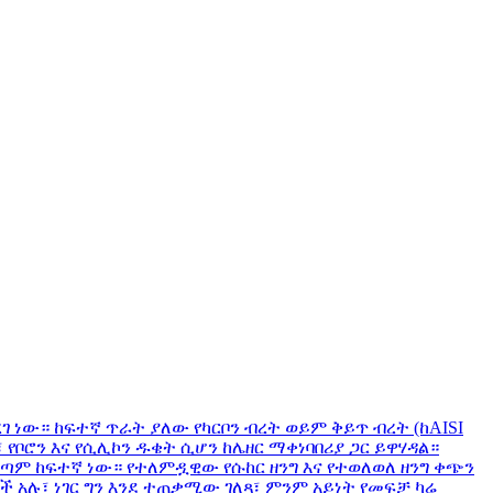
ገ ነው። ከፍተኛ ጥራት ያለው የካርቦን ብረት ወይም ቅይጥ ብረት (ከAISI
፣ የቦሮን እና የሲሊኮን ዱቄት ሲሆን ከሌዘር ማቀነባበሪያ ጋር ይዋሃዳል።
 በጣም ከፍተኛ ነው። የተለምዷዊው የሱከር ዘንግ እና የተወለወለ ዘንግ ቀጭን
ች አሉ፣ ነገር ግን እንደ ተጠቃሚው ገለጻ፣ ምንም አይነት የመፍቻ ካሬ