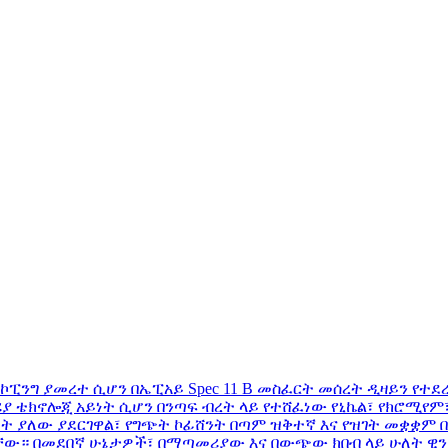
ኮፒንግ ያመረተ ሲሆን በኤፒአይ Spec 11 B መስፈርት መሰረት ዲዛይን የተደረ
ጠናከሪያ ቴክኖሎጂ አይነት ሲሆን በንጣፍ ብረት ላይ የተሸፈነው የኒኬል፣ የክሮሚየም
ወጥነት ያለው ያደርገዋል፣ የግጭት ኮፊሸንት በጣም ዝቅተኛ እና የዝገት መቋቋም
 አላቸው። በመደበኛ ሁኔታዎች፣ በማጣመሪያው እና በውጭው ክበብ ላይ ሁለት ዊን