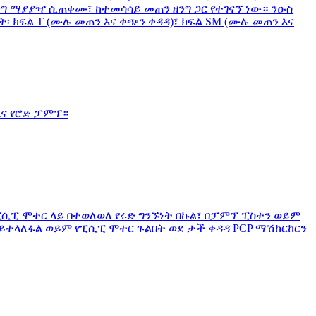
ግ ማያያዣ ሲጠቀሙ፣ ከተመሳሳይ መጠን ዘንግ ጋር የተገናኘ ነው። ንዑስ
 ክፍል T (ሙሉ መጠን እና ቀጭን ቀዳዳ)፣ ክፍል SM (ሙሉ መጠን እና
እና የሮድ ፓምፕ።
በፒሲፒ ሞተር ላይ በተወለወለ የሩድ ግንኙነት በኩል፣ በፓምፕ ፒስተን ወይም
 ይተላለፋል ወይም የፒሲፒ ሞተር ጉልበት ወደ ታች ቀዳዳ PCP ማሽከርከርን