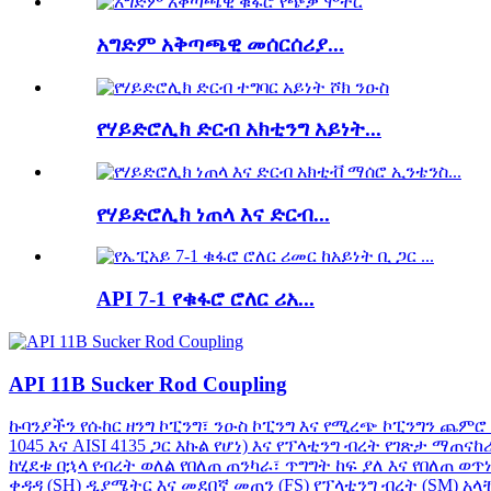
አግድም አቅጣጫዊ መሰርሰሪያ...
የሃይድሮሊክ ድርብ አክቲንግ አይነት...
የሃይድሮሊክ ነጠላ እና ድርብ...
API 7-1 የቁፋሮ ሮለር ሪአ...
API 11B Sucker Rod Coupling
ኩባንያችን የሱከር ዘንግ ኮፒንግ፣ ንዑስ ኮፒንግ እና የሚረጭ ኮፒንግን ጨምሮ 
1045 እና AISI 4135 ጋር እኩል የሆነ) እና የፕላቲንግ ብረት የገጽታ ማ
ከሂደቱ በኋላ የብረት ወለል የበለጠ ጠንካራ፣ ጥግግት ከፍ ያለ እና የበለጠ 
ቀዳዳ (SH) ዲያሜትር እና መደበኛ መጠን (FS) የፕላቲንግ ብረት (SM)