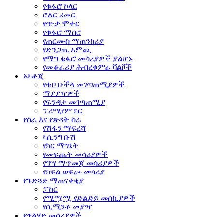
የቁፋሮ ኮላር
ሮለር ሪመር
የጭቃ ሞተር
የቁፋሮ ማሰሮ
የጠርሙስ ማጠንከሪያ
የድንጋጤ አምጪ
የማግ ቁፋሮ መሳሪያዎች ያልሆኑ
የመቆፈሪያ ሕብረቁምፊ ቫልቮች
ኦክቶጂ
የቱቦ ቡችላ መገጣጠሚያዎች
ማያያዣዎች
የፍንዳታ መገጣጠሚያ
ፕሪሚየም ክር
የስራ እና የጽዳት ስራ
የሽፋን ማፍረሻ
ካሲንግ ቡሽ
የክር ማግኔት
የመፍጨት መሳሪያዎች
የዓሣ ማጥመጃ መሳሪያዎች
የክፍል ወፍጮ መሳሪያ
የጉድጓድ ማጠናቀቂያ
ፓከር
የሚሟሟ የድልድይ መሰኪያዎች
የሲሚንቶ መያዣ
የዌልሄድ መሳሪያዎች