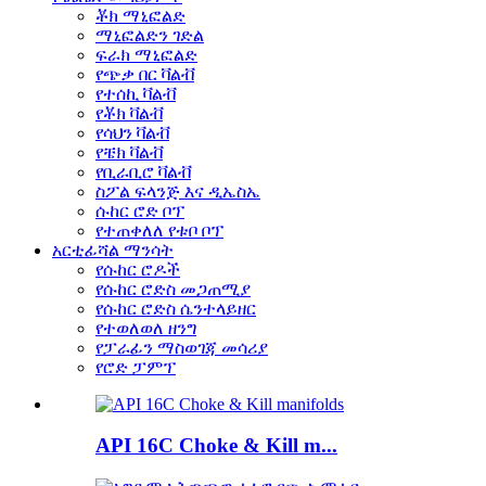
ቾክ ማኒፎልድ
ማኒፎልድን ገድል
ፍራክ ማኒፎልድ
የጭቃ በር ቫልቭ
የተሰኪ ቫልቭ
የቾክ ቫልቭ
የሳህን ቫልቭ
የቼክ ቫልቭ
የቢራቢሮ ቫልቭ
ስፖል ፍላንጅ እና ዲኤስኤ
ሱከር ሮድ ቦፕ
የተጠቀለለ የቱቦ ቦፕ
አርቲፊሻል ማንሳት
የሱከር ሮዶች
የሱከር ሮድስ መጋጠሚያ
የሱከር ሮድስ ሴንተላይዘር
የተወለወለ ዘንግ
የፓራፊን ማስወገጃ መሳሪያ
የሮድ ፓምፕ
API 16C Choke & Kill m...