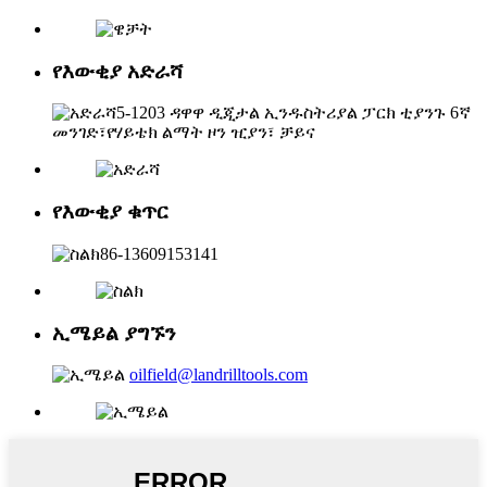
የእውቂያ አድራሻ
5-1203 ዳዋዋ ዲጂታል ኢንዱስትሪያል ፓርክ ቲያንጉ 6ኛ
መንገድ፣የሃይቴክ ልማት ዞን ዢያን፣ ቻይና
የእውቂያ ቁጥር
86-13609153141
ኢሜይል ያግኙን
oilfield@landrilltools.com