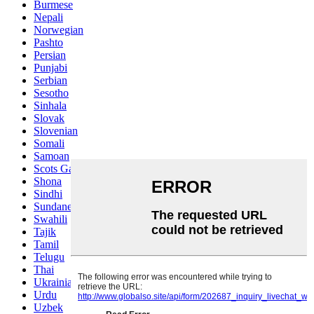
Burmese
Nepali
Norwegian
Pashto
Persian
Punjabi
Serbian
Sesotho
Sinhala
Slovak
Slovenian
Somali
Samoan
Scots Gaelic
Shona
Sindhi
Sundanese
Swahili
Tajik
Tamil
Telugu
Thai
Ukrainian
Urdu
Uzbek