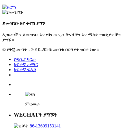
ይመዝገቡ እና ቅናሽ ያግኙ
ለጋዜጣችን ይመዝገቡ እና የቅርብ ጊዜ ቅናሾችን እና ማስተዋወቂያዎችን
ያግኙ።
© የቅጂ መብት - 2010-2026፡ መብቱ በህግ የተጠበቀ ነው።
የጣቢያ ካርታ
ከፍተኛ ጦማር
ከፍተኛ ፍለጋ
ምርመራ
WECHATን ያግኙን
86-13609153141