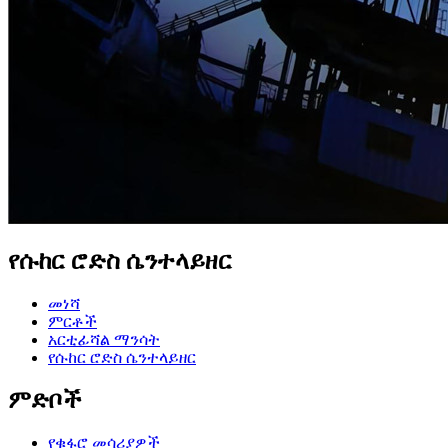
የሱከር ሮድስ ሴንተላይዘር
መነሻ
ምርቶች
አርቲፊሻል ማንሳት
የሱከር ሮድስ ሴንተላይዘር
ምድቦች
የቁፋሮ መሳሪያዎች