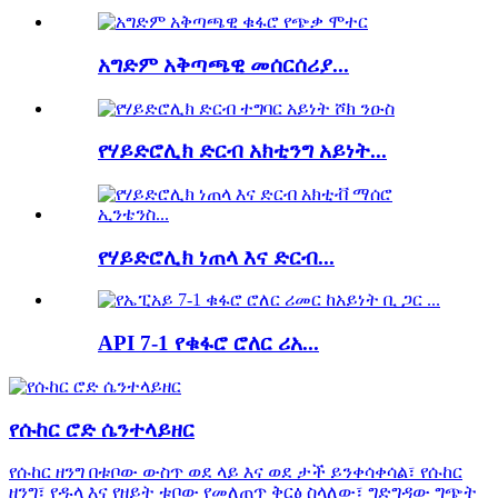
አግድም አቅጣጫዊ መሰርሰሪያ...
የሃይድሮሊክ ድርብ አክቲንግ አይነት...
የሃይድሮሊክ ነጠላ እና ድርብ...
API 7-1 የቁፋሮ ሮለር ሪአ...
የሱከር ሮድ ሴንተላይዘር
የሱከር ዘንግ በቱቦው ውስጥ ወደ ላይ እና ወደ ታች ይንቀሳቀሳል፣ የሱከር
ዘንግ፣ የዱላ እና የዘይት ቱቦው የመለጠጥ ቅርፅ ስላለው፣ ግድግዳው ግጭት