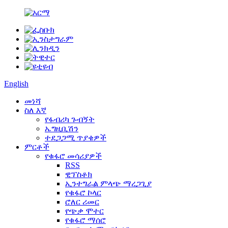
English
መነሻ
ስለ እኛ
የፋብሪካ ጉብኝት
ኤግዚቢሽን
ተደጋጋሚ ጥያቄዎች
ምርቶች
የቁፋሮ መሳሪያዎች
RSS
ዊፕስቶክ
ኢንተግራል ምላጭ ማረጋጊያ
የቁፋሮ ኮላር
ሮለር ሪመር
የጭቃ ሞተር
የቁፋሮ ማሰሮ