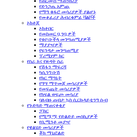
የጠርሙስ ማጠንከሪያ
የድንጋጤ አምጪ
የማግ ቁፋሮ መሳሪያዎች ያልሆኑ
የመቆፈሪያ ሕብረቁምፊ ቫልቮች
ኦክቶጂ
ኦክቶበር
የመስመር ቧንቧዎች
የቱቦ ቡችላ መገጣጠሚያዎች
ማያያዣዎች
የፍንዳታ መገጣጠሚያ
ፕሪሚየም ክር
የስራ እና የጽዳት ስራ
የሽፋን ማፍረሻ
ካሲንግ ቡሽ
የክር ማግኔት
የዓሣ ማጥመጃ መሳሪያዎች
የመፍጨት መሳሪያዎች
የክፍል ወፍጮ መሳሪያ
ባለብዙ ጠብታ ኳስ ሲርኩላይቲንግ ሱብ
የጉድጓድ ማጠናቀቂያ
ፓከር
የሚሟሟ የድልድይ መሰኪያዎች
የሲሚንቶ መያዣ
የዌልሄድ መሳሪያዎች
ቾክ ማኒፎልድ