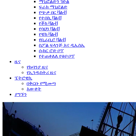
ማኒፎልድን ገድል
ፍራክ ማኒፎልድ
የጭቃ በር ቫልቭ
የተሰኪ ቫልቭ
የቾክ ቫልቭ
የሳህን ቫልቭ
የቼክ ቫልቭ
የቢራቢሮ ቫልቭ
ስፖል ፍላንጅ እና ዲኤስኤ
ሱከር ሮድ ቦፕ
የተጠቀለለ የቱቦ ቦፕ
ዜና
የኩባንያ ዜና
የኢንዱስትሪ ዜና
ፔትሮዊኪ
በቅርቡ የሚመጣ
እውቀት
ያግኙን