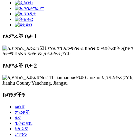
የአምራች ቦታ 1
531 የሃሊንግ ኢንዱስትሪ ክላስተር ዲስትሪክት ጂዩዋን
ከተማ ፣ ሄናን ግዛት የኢንዱስትሪ ፓርክ
የአምራች ቦታ 2
No.111 Jianbao መንገድ Gaozuo ኢንዱስትሪ ፓርክ,
Jianhu County Yancheng, Jiangsu
ኩባንያችን
መነሻ
ምርቶች
ዜና
ፔትሮዊኪ
ስለ እኛ
ያግኙን