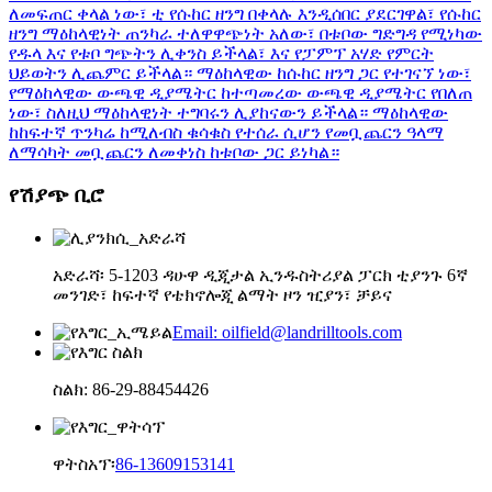
ለመፍጠር ቀላል ነው፣ ቲ የሱከር ዘንግ በቀላሉ እንዲሰበር ያደርገዋል፣ የሱከር
ዘንግ ማዕከላዊነት ጠንካራ ተለዋዋጭነት አለው፣ በቱቦው ግድግዳ የሚነካው
የዱላ እና የቱቦ ግጭትን ሊቀንስ ይችላል፣ እና የፓምፕ አሃድ የምርት
ህይወትን ሊጨምር ይችላል። ማዕከላዊው ከሱከር ዘንግ ጋር የተገናኘ ነው፣
የማዕከላዊው ውጫዊ ዲያሜትር ከተጣመረው ውጫዊ ዲያሜትር የበለጠ
ነው፣ ስለዚህ ማዕከላዊነት ተግባሩን ሊያከናውን ይችላል። ማዕከላዊው
ከከፍተኛ ጥንካሬ ከሚለብስ ቁሳቁስ የተሰራ ሲሆን የመቧጨርን ዓላማ
ለማሳካት መቧጨርን ለመቀነስ ከቱቦው ጋር ይነካል።
የሽያጭ ቢሮ
አድራሻ፡ 5-1203 ዳሁዋ ዲጂታል ኢንዱስትሪያል ፓርክ ቲያንጉ 6ኛ
መንገድ፣ ከፍተኛ የቴክኖሎጂ ልማት ዞን ዢያን፣ ቻይና
Email: oilfield@landrilltools.com
ስልክ: 86-29-88454426
ዋትስአፕ፡
86-13609153141