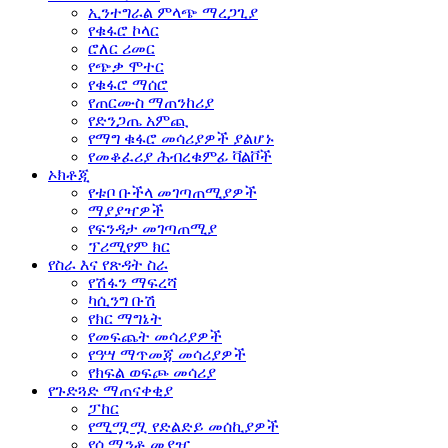
ኢንተግራል ምላጭ ማረጋጊያ
የቁፋሮ ኮላር
ሮለር ሪመር
የጭቃ ሞተር
የቁፋሮ ማሰሮ
የጠርሙስ ማጠንከሪያ
የድንጋጤ አምጪ
የማግ ቁፋሮ መሳሪያዎች ያልሆኑ
የመቆፈሪያ ሕብረቁምፊ ቫልቮች
ኦክቶጂ
የቱቦ ቡችላ መገጣጠሚያዎች
ማያያዣዎች
የፍንዳታ መገጣጠሚያ
ፕሪሚየም ክር
የስራ እና የጽዳት ስራ
የሽፋን ማፍረሻ
ካሲንግ ቡሽ
የክር ማግኔት
የመፍጨት መሳሪያዎች
የዓሣ ማጥመጃ መሳሪያዎች
የክፍል ወፍጮ መሳሪያ
የጉድጓድ ማጠናቀቂያ
ፓከር
የሚሟሟ የድልድይ መሰኪያዎች
የሲሚንቶ መያዣ