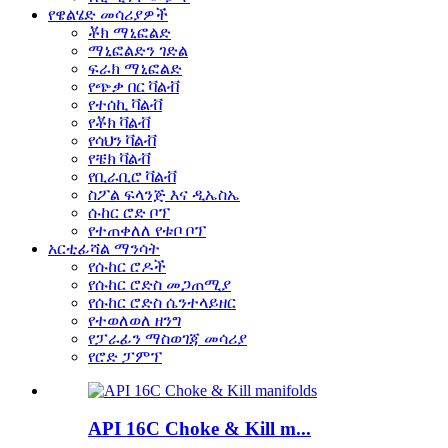
የዌልሄድ መሳሪያዎች
ቾክ ማኒፎልድ
ማኒፎልድን ገድል
ፍራክ ማኒፎልድ
የጭቃ በር ቫልቭ
የተሰኪ ቫልቭ
የቾክ ቫልቭ
የሳህን ቫልቭ
የቼክ ቫልቭ
የቢራቢሮ ቫልቭ
ስፖል ፍላንጅ እና ዲኤስኤ
ሱከር ሮድ ቦፕ
የተጠቀለለ የቱቦ ቦፕ
አርቲፊሻል ማንሳት
የሱከር ሮዶች
የሱከር ሮድስ መጋጠሚያ
የሱከር ሮድስ ሴንተላይዘር
የተወለወለ ዘንግ
የፓራፊን ማስወገጃ መሳሪያ
የሮድ ፓምፕ
API 16C Choke & Kill m...